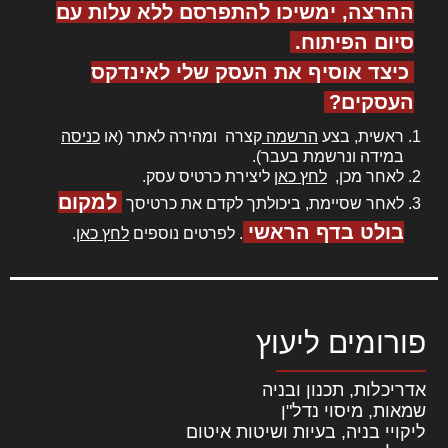
ההרצה, ימשיכו להתפרסם ללא עלות עם
סיום הפיתוח.
כיצד אוסיף את העסק שלי לאינדקס
העסקים?
ראשית, בצע
הרשמה
קצרה ומהירה לאתר (או
כניסה
במידה ונרשמת בעבר).
לאחר מכן,
לחץ כאן
ליצירת כרטיס עסק.
למקום
לאחר שסיימת, ביכולתך לקדם את כרטיסך
בולט בדף הראשי
. לפרטים נוספים
לחץ כאן
.
פורומים ליעוץ
אדריכלות, תכנון ובניה
שמאות, מיסוי נדל"ן
ליקויי בניה, בעיות ושיטות איטום