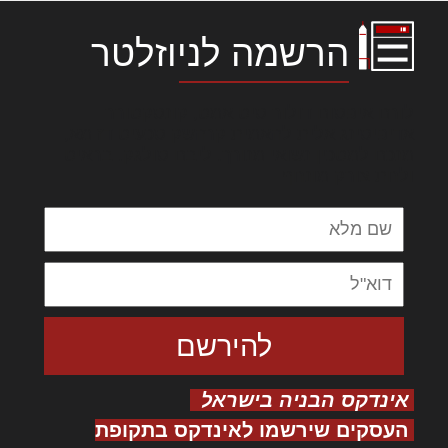
הרשמה לניוזלטר
לורם איפסום דולור סיט אמט, קונסקטורר
אדיפיסינג אלית להאמית קרהשק סכעיט דז מא,
מנכם למטכין נשואי מנורך. ליבם סולגק. בראיט
ולחת צורק מונחף
אינדקס הבניה בישראל
העסקים שירשמו לאינדקס בתקופת