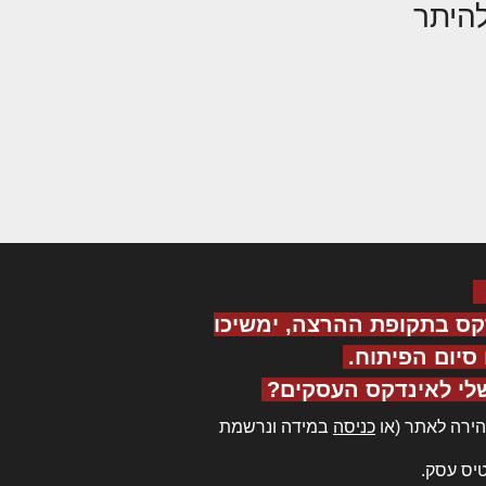
היתר
קס בתקופת ההרצה, ימשיכו
יום הפיתוח.
לי לאינדקס העסקים?
ירה לאתר (או
כניסה
במידה ונרשמת
יס עסק.