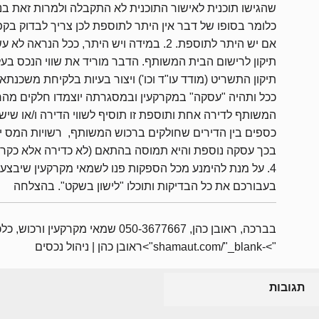
שהגישו תוכנית לאישור התוכנית לא התקבלה ולמרות זאת בנו
כלומר בסופו של דבר אין היתר לתוספת לכן צריך לבדוק בקפ
אם יש היתר לתוספת. 2. במידה ויש היתר, ככל הנראה לא ע
תיקון לרישום הבית המשותף. הדבר מוריד את שווי הנכס בעל
ככל ותהיה "עסקה" במקרקעין ובמסגרתה יוצמדו חלקים מהר
המשותף לדירה אחת ותוספת זו תוסיף לשווי הדירה ו/או שישל
כספים בין הדירים שחולקים ברכוש המשותף, רשויות המס י
בכך עסקה נוספת והיא תמוסה בהתאם (לא כדירה אלא כקרק
4. על מנת להימנע מכל הספקות פנו לשמאי מקרקעין שיבצע
בעבורכם את כל הבדיקות ותוכלו "לישון בשקט". בהצלח
בברכה, ראובן כהן, 050-3677667 שמאי מקרקעין ורכוש, 
">-shamaut.com/"_blank">ראובן כהן | ניהול נכסים
תגובות