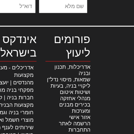
פורומים
אינדקס 
ליעוץ
בישראל
אדריכלות, תכנון
אדריכלים - מעצ
ובניה
מקצועות
שמאות, מיסוי נדל"ן
מהנדסים | יועצ
ליקויי בניה, בעיות
מפקחי בניה מו
ושיטות איטום
חברות בניה | קב
מנהלי אחזקה
בכירים מבנים
מקצועות הבניה
ומערכות
חומרי בניה וגמ
אזור אישי
מוצרי חשמל וא
הרשמה לאתר
שירותים לענף ה
התחברות