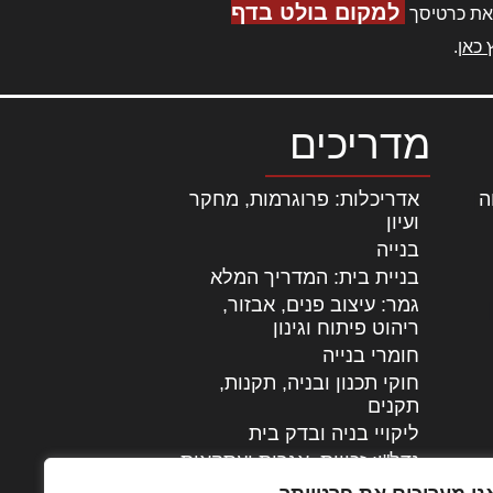
למקום בולט בדף
את כרטיסך
 כאן
.
מדריכים
ה
|
אדריכלות: פרוגרמות, מחקר
ועיון
בנייה
בניית בית: המדריך המלא
גמר: עיצוב פנים, אבזור,
|
ריהוט פיתוח וגינון
חומרי בנייה
חוקי תכנון ובניה, תקנות,
תקנים
ליקויי בניה ובדק בית
נדל"ן: זכויות, אגרות ועסקאות
עיצוב הבית