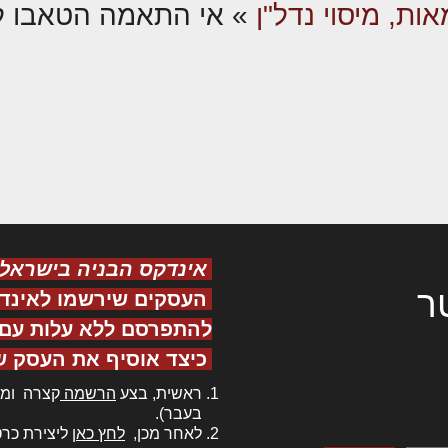
ות, מיסוי נדל"ן
»
אי התאמה הטאבו ל
אינדקס הבניה בישראל
ר
העסקים שירשמו לאינד
להתפרסם ללא עלות עם ס
כיצד אוסיף את העסק ש
ר אדיפיסינג
ראשית, בצע
הרשמה
קצרה ומה
כם למטכין
בעבר).
 צורק מונחף
לאחר מכן,
לחץ כאן
ליצירת כרט