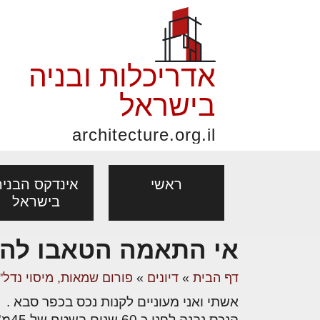
אדריכלות ובניה
בישראל
architecture.org.il
ראשי
אינדקס הבניה
בישראל
אי התאמה הטאבו להי
פורום אדריכלות, תכנון
פ
אדריכלות: פרוגרמות,
נדל"ן: זכו
דף הבית
»
דיונים
»
פורום שמאות, מיסוי נדל"ן
אדריכלים - מעצב
ובניה
נ
מחקר ועיון
ועסקאות
אשתי ואני מעוניים לקנות נכס בכפר סבא .
מקצועות
בנייה
עיצוב הבי
יעוץ מקצועי לבונים, למשפצים
מת
הנכס נבנה לפני כ 60 שנים בשטח של 45מ'