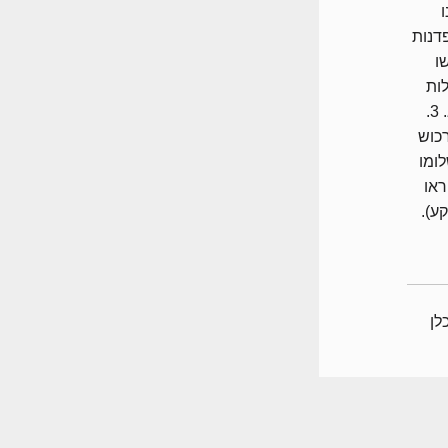
דנות
שו
ות
תיקון התשריט (מודד עו"ד וכו') ויצור בעיות בלקיחת משכנתא. 3.
כוש
ומו
ראו
ע).
ה
כלכלן