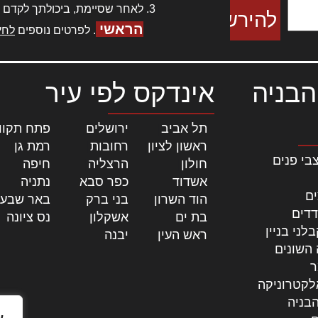
לאחר שסיימת, ביכולתך לקדם 
הראשי
. לפרטים נוספים
לחץ
הבניה
אינדקס לפי עיר
תל אביב
|
ירושלים
|
פתח תקוו
ראשון לציון
|
רחובות
|
רמת גן
|
בי פנים
חולון
|
הרצליה
|
חיפה
|
אשדוד
|
כפר סבא
|
נתניה
|
ים
הוד השרון
|
בני ברק
|
באר שבע
דדים
בת ים
|
אשקלון
|
נס ציונה
|
לני בניין
ראש העין
|
יבנה
|
 השונים
ר
לקטרוניקה
בניה