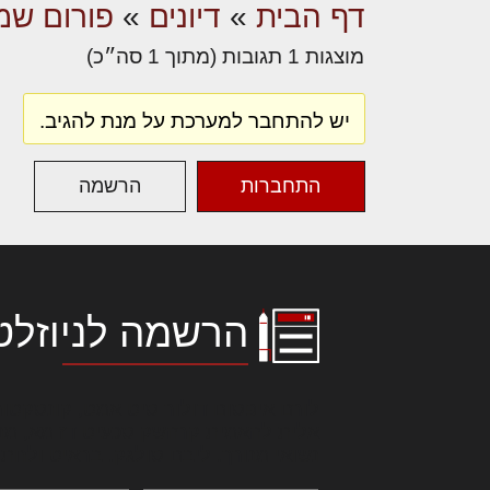
דף הבית
»
דיונים
»
פורום שמא
מוצגות 1 תגובות (מתוך 1 סה״כ)
יש להתחבר למערכת על מנת להגיב.
התחברות
הרשמה
הרשמה לניוזלט
לורם איפסום דולור סיט אמט, קונסקטור
אלית להאמית קרהשק סכעיט דז מא, מנ
נשואי מנורך. ליבם סולגק. בראיט ולחת