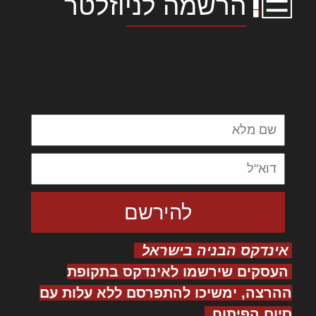
הרשמה לניוזלטר
לורם איפסום דולור סיט אמט, קונסקטורר
אדיפיסינג אלית להאמית קרהשק סכעיט דז מא,
מנכם למטכין נשואי מנורך. ליבם סולגק. בראיט
ולחת צורק מונחף
אינדקס הבניה בישראל
העסקים שירשמו לאינדקס בתקופת
ההרצה, ימשיכו להתפרסם ללא עלות עם
סיום הפיתוח.