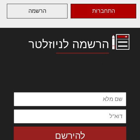
התחברות
הרשמה
הרשמה לניוזלטר
לורם איפסום דולור סיט אמט, קונסקטורר
אדיפיסינג אלית להאמית קרהשק סכעיט דז מא,
מנכם למטכין נשואי מנורך. ליבם סולגק. בראיט
ולחת צורק מונחף