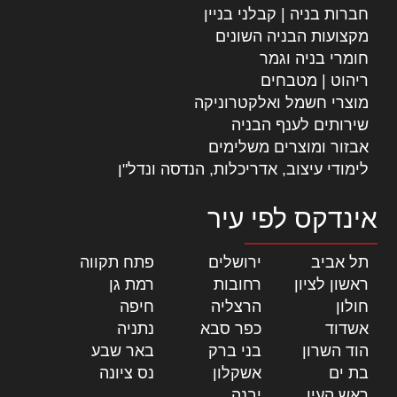
חברות בניה | קבלני בניין
מקצועות הבניה השונים
חומרי בניה וגמר
ריהוט | מטבחים
מוצרי חשמל ואלקטרוניקה
שירותים לענף הבניה
אבזור ומוצרים משלימים
לימודי עיצוב, אדריכלות, הנדסה ונדל"ן
אינדקס לפי עיר
תל אביב
|
ירושלים
|
פתח תקווה
|
ראשון לציון
|
רחובות
|
רמת גן
|
חולון
|
הרצליה
|
חיפה
|
אשדוד
|
כפר סבא
|
נתניה
|
הוד השרון
|
בני ברק
|
באר שבע
|
בת ים
|
אשקלון
|
נס ציונה
|
ראש העין
|
יבנה
|