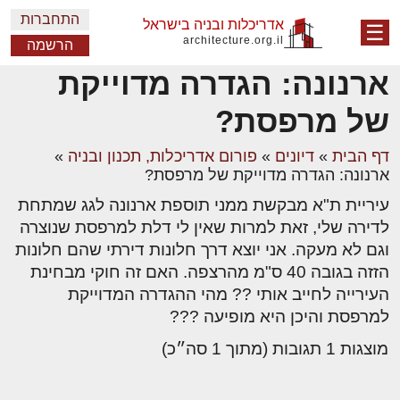
התחברות
אדריכלות ובניה בישראל
☰
architecture.org.il
הרשמה
ארנונה: הגדרה מדוייקת
של מרפסת?
דף הבית
»
דיונים
»
פורום אדריכלות, תכנון ובניה
»
ארנונה: הגדרה מדוייקת של מרפסת?
עיריית ת"א מבקשת ממני תוספת ארנונה לגג שמתחת
לדירה שלי, זאת למרות שאין לי דלת למרפסת שנוצרה
וגם לא מעקה. אני יוצא דרך חלונות דירתי שהם חלונות
הזזה בגובה 40 ס"מ מהרצפה. האם זה חוקי מבחינת
העירייה לחייב אותי ?? מהי ההגדרה המדוייקת
למרפסת והיכן היא מופיעה ???
מוצגות 1 תגובות (מתוך 1 סה״כ)