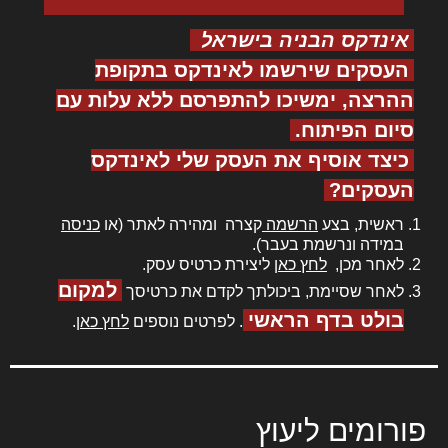
אינדקס הבניה בישראל
העסקים שירשמו לאינדקס בתקופת
ההרצה, ימשיכו להתפרסם ללא עלות עם
סיום הפיתוח.
כיצד אוסיף את העסק שלי לאינדקס
העסקים?
ראשית, בצע
הרשמה
קצרה ומהירה לאתר (או
כניסה
במידה ונרשמת בעבר).
לאחר מכן,
לחץ כאן
ליצירת כרטיס עסק.
למקום
לאחר שסיימת, ביכולתך לקדם את כרטיסך
בולט בדף הראשי
. לפרטים נוספים
לחץ כאן
.
פורומים ליעוץ