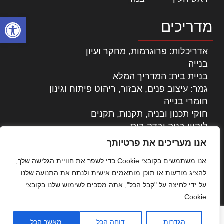
פתח סרגל
מדריכים
אדריכלות: פרוגרמות, מחקר ועיון
בנייה
בניית בית: המדריך המלא
גמר: עיצוב פנים, אבזור, ריהוט פיתוח וגינון
חומרי בנייה
חוקי תכנון ובניה, תקנות, תקנים
ליקויי בניה ובדק בית
נדל"ן: זכויות, אגרות ועסקאות
אנו מעריכים את פרטיותך
עיצוב הבית
אנו משתמשים בקובצי Cookie כדי לשפר את חוויית הגלישה שלך,
עקרונות ניהול אחזקה מתקדמות
להציג מודעות או תוכן מותאמים אישית ולנתח את התנועה שלנו.
צילום אדריכלי
על ידי לחיצה על "קבל הכל", אתה מסכים לשימוש שלנו בקובצי
שיווק נדלן
Cookie.
שיטות בניה: מפרטים והמלצות
תוכן שיווקי
הגדרות
דוחה הכל
מאשר הכל