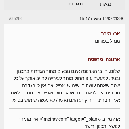
מאת
תגובות
14/07/2009 בשעה 15:47
#35286
ארז מירב
מנהל בפורום
ארנונה: מרפסת
שלום, חיובי הארנונה אינם נובעים מתוך הגדרות בתכנון
ובניה. למעשה ע"פ החוק מותר לעירייה לחייב אותך על כל
שטח שאתה עושה בו שימוש, אפילו אם אין לו הגדרה
תכנונית, אפילו אם נבנה שלא כחוק, ואפילו אם סתם פלשת
אליו. הבחינה החוקית: האם נעשה/ לא נעשה שימוש בפועל.
ארז מירב -meirav.com" target="_blank">יועץ מומחה
לנושאי תכנון ורישוי