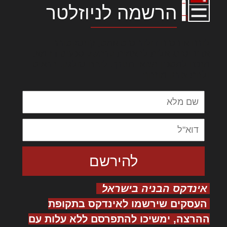
הרשמה לניוזלטר
לורם איפסום דולור סיט אמט, קונסקטורר
אדיפיסינג אלית להאמית קרהשק סכעיט דז מא,
מנכם למטכין נשואי מנורך. ליבם סולגק. בראיט
ולחת צורק מונחף
אינדקס הבניה בישראל
העסקים שירשמו לאינדקס בתקופת
ההרצה, ימשיכו להתפרסם ללא עלות עם