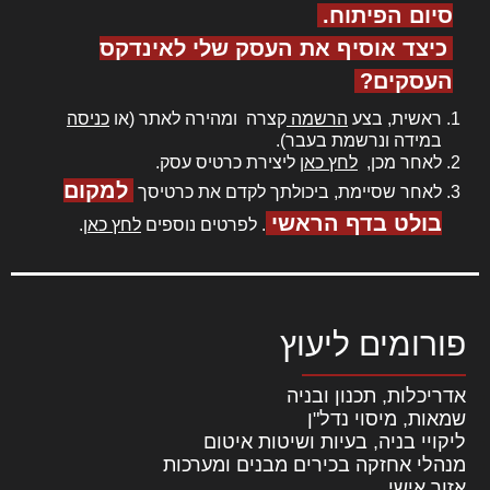
סיום הפיתוח.
כיצד אוסיף את העסק שלי לאינדקס
העסקים?
ראשית, בצע
הרשמה
קצרה ומהירה לאתר (או
כניסה
במידה ונרשמת בעבר).
לאחר מכן,
לחץ כאן
ליצירת כרטיס עסק.
למקום
לאחר שסיימת, ביכולתך לקדם את כרטיסך
בולט בדף הראשי
. לפרטים נוספים
לחץ כאן
.
פורומים ליעוץ
אדריכלות, תכנון ובניה
שמאות, מיסוי נדל"ן
ליקויי בניה, בעיות ושיטות איטום
מנהלי אחזקה בכירים מבנים ומערכות
אזור אישי