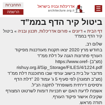
התחברות
אדריכלות ובניה בישראל
☰
architecture.org.il
הרשמה
ביטול קיר הדף בממ"ד
דף הבית
»
דיונים
»
פורום אדריכלות, תכנון ובניה
»
ביטול
קיר הדף בממ"ד
שלום רב,
בחודש מרץ 2020 יצאו תקנות מעודכנות מפיקוד
העורף פתרונות הגנה על דלת ממ"ד
(מצ"ב) https://www.oref-
rishuy.org.il/Sip_Storage/FILES/4/1224.pdf
מדובר על בית בישוב עורפי שבו מתוכננת דלת ממ"ד
(מצ"ב תמונה) לפי סעיף 5 ג' עמוד 20 "דלת הדף
ורסיסים דירתית משופרת" לתקנה הנ"ל.
אשמח לדעת האם יש תכניות דומות לשרטוט המצורף
שקיבלו אישור פיקוד העורף.
תודה מראש.