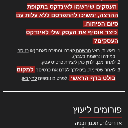
העסקים שירשמו לאינדקס בתקופת
ההרצה, ימשיכו להתפרסם ללא עלות עם
סיום הפיתוח.
כיצד אוסיף את העסק שלי לאינדקס
העסקים?
ראשית, בצע
הרשמה
קצרה ומהירה לאתר (או
כניסה
במידה ונרשמת בעבר).
לאחר מכן,
לחץ כאן
ליצירת כרטיס עסק.
למקום
לאחר שסיימת, ביכולתך לקדם את כרטיסך
בולט בדף הראשי
. לפרטים נוספים
לחץ כאן
.
פורומים ליעוץ
אדריכלות, תכנון ובניה