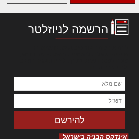
הרשמה לניוזלטר
לורם איפסום דולור סיט אמט, קונסקטורר
אדיפיסינג אלית להאמית קרהשק סכעיט דז מא,
מנכם למטכין נשואי מנורך. ליבם סולגק. בראיט
ולחת צורק מונחף
אינדקס הבניה בישראל