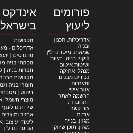
פורומים
אינדקס 
ליעוץ
בישראל
אדריכלות, תכנון
מקצועות
ובניה
אדריכלים - מעצ
שמאות, מיסוי נדל"ן
מהנדסים | יועצ
ליקויי בניה, בעיות
מפקחי בניה מו
ושיטות איטום
חברות בניה | קב
מנהלי אחזקה
בכירים מבנים
מקצועות הבניה
ומערכות
חומרי בניה וגמ
אזור אישי
ריהוט | מטבחי
הרשמה לאתר
מוצרי חשמל וא
התחברות
שירותים לענף ה
צור קשר
אודות
אבזור ומוצרים 
מגזין: בנייה
לימודי עיצוב, א
מגזין: תוכן שיווקי
הנדסה ונדל"ן