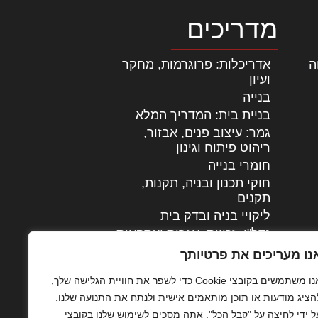
מדריכים
ה
|
אדריכלות: פרוגרמות, מחקר
ועיון
בנייה
בניית בית: המדריך המלא
גמר: עיצוב פנים, אבזור,
|
ריהוט פיתוח וגינון
חומרי בנייה
חוקי תכנון ובניה, תקנות,
תקנים
ליקויי בניה ובדק בית
נדל"ן: זכויות, אגרות ועסקאות
עיצוב הבית
נו מעריכים את פרטיותך
עקרונות ניהול אחזקה
אנו משתמשים בקובצי Cookie כדי לשפר את חוויית הגלישה שלך,
מתקדמות
הציג מודעות או תוכן מותאמים אישית ולנתח את התנועה שלנו.
צילום אדריכלי
ל ידי לחיצה על "קבל הכל", אתה מסכים לשימוש שלנו בקובצי