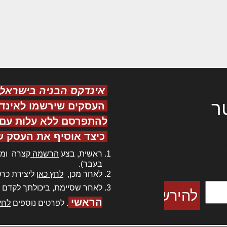
אינדקס הבניה בישראל
ר
העסקים שירשמו לאינד
להתפרסם ללא עלות עם ס
כיצד אוסיף את העסק ש
ר אדיפיסינג
ראשית, בצע
הרשמה
קצרה ומה
כם למטכין
בעבר).
 צורק מונחף
לאחר מכן,
לחץ כאן
ליצירת כרט
לאחר שסיימת, ביכולתך לקדם 
הראשי
. לפרטים נוספים
לחץ