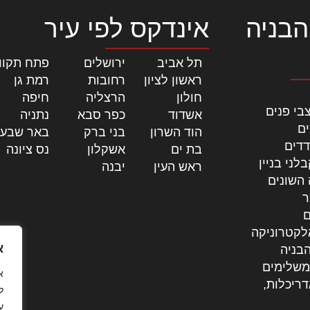
הבניה
אינדקס לפי עיר
תל אביב
|
ירושלים
|
פתח תקוו
ראשון לציון
|
רחובות
|
רמת גן
|
חולון
|
הרצליה
|
חיפה
|
בי פנים
אשדוד
|
כפר סבא
|
נתניה
|
ים
הוד השרון
|
בני ברק
|
באר שבע
דדים
בת ים
|
אשקלון
|
נס ציונה
|
לני בניין
ראש העין
|
יבנה
|
 השונים
ר
ם
לקטרוניקה
א
בניה
משלימים
דריכלות,
ל
ע