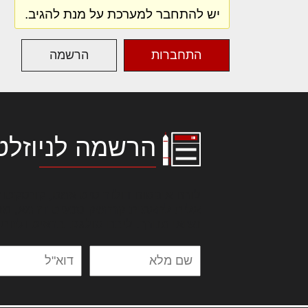
יש להתחבר למערכת על מנת להגיב.
התחברות
הרשמה
הרשמה לניוזלט
לורם איפסום דולור סיט אמט, קונסקטור
אלית להאמית קרהשק סכעיט דז מא, מנ
נשואי מנורך. ליבם סולגק. בראיט ולחת