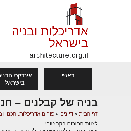
אדריכלות ובניה
בישראל
architecture.org.il
ראשי
אינדקס הבניה
בישראל
בניה של קבלנים – חני
פורום אדריכלות, תכנון
פ
אדריכלות: פרוגרמות,
נדל"ן: זכו
דף הבית
»
דיונים
»
פורום אדריכלות, תכנון וב
מקצועות
ובניה
נ
מחקר ועיון
ועסקאות
לצוות הפורום בקר טוב!
אדריכלים - מעצב
בנייה
עיצוב הבי
יעוץ מקצועי לבונים, למשפצים
מת
ישנה בניה קבלנית שצריכה להתחיל בחודשים