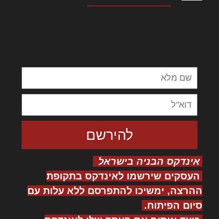
לורם איפסום דולור סיט אמט, קונסקטורר
אדיפיסינג אלית להאמית קרהשק סכעיט דז מא,
מנכם למטכין נשואי מנורך. ליבם סולגק. בראיט
ולחת צורק מונחף
אינדקס הבניה בישראל
העסקים שירשמו לאינדקס בתקופת
ההרצה, ימשיכו להתפרסם ללא עלות עם
סיום הפיתוח.