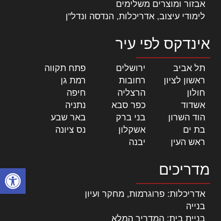
אבזור ומוצרים משלימים
לימודי עיצוב, אדריכלות, הנדסה ונדל"ן
אינדקס לפי עיר
תל אביב
|
ירושלים
|
פתח תקווה
|
ראשון לציון
|
רחובות
|
רמת גן
|
חולון
|
הרצליה
|
חיפה
|
אשדוד
|
כפר סבא
|
נתניה
|
הוד השרון
|
בני ברק
|
באר שבע
|
בת ים
|
אשקלון
|
נס ציונה
|
ראש העין
|
יבנה
|
מדריכים
פתח סרגל
אדריכלות: פרוגרמות, מחקר ועיון
בנייה
בניית בית: המדריך המלא