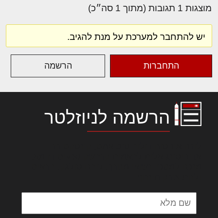
מוצגות 1 תגובות (מתוך 1 סה״כ)
יש להתחבר למערכת על מנת להגיב.
התחברות
הרשמה
הרשמה לניוזלטר
לורם איפסום דולור סיט אמט, קונסקטורר
אדיפיסינג אלית להאמית קרהשק סכעיט דז מא,
מנכם למטכין נשואי מנורך. ליבם סולגק. בראיט
ולחת צורק מונחף