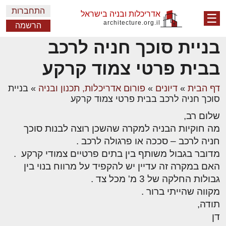
התחברות
אדריכלות ובניה בישראל
☰
architecture.org.il
הרשמה
בניית סוכך חניה לרכב
בבית פרטי צמוד קרקע
דף הבית
»
דיונים
»
פורום אדריכלות, תכנון ובניה
»
בניית
סוכך חניה לרכב בבית פרטי צמוד קרקע
שלום רב,
מה חוקיות הבניה למקרה שהשכן רוצה לבנות סוכך
חניה לרכב – סככה או פרגולה לרכב .
מדובר בגבול משותף בין בתים פרטיים צמודי קרקע .
האם במקרה זה עדיין יש להקפיד על מרווח בנוי בין
גבולות החלקה של 3 מ' מכל צד .
מקווה שהייתי ברור .
תודה,
דן