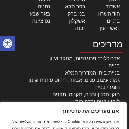
אשדוד
|
כפר סבא
|
נתניה
|
הוד השרון
|
בני ברק
|
באר שבע
|
בת ים
|
אשקלון
|
נס ציונה
|
ראש העין
|
יבנה
|
פתח סרגל
מדריכים
אדריכלות: פרוגרמות, מחקר ועיון
בנייה
בניית בית: המדריך המלא
גמר: עיצוב פנים, אבזור, ריהוט פיתוח וגינון
חומרי בנייה
חוקי תכנון ובניה, תקנות, תקנים
ליקויי בניה ובדק בית
נדל"ן: זכויות, אגרות ועסקאות
אנו מעריכים את פרטיותך
עיצוב הבית
אנו משתמשים בקובצי Cookie כדי לשפר את חוויית הגלישה שלך,
עקרונות ניהול אחזקה מתקדמות
להציג מודעות או תוכן מותאמים אישית ולנתח את התנועה שלנו.