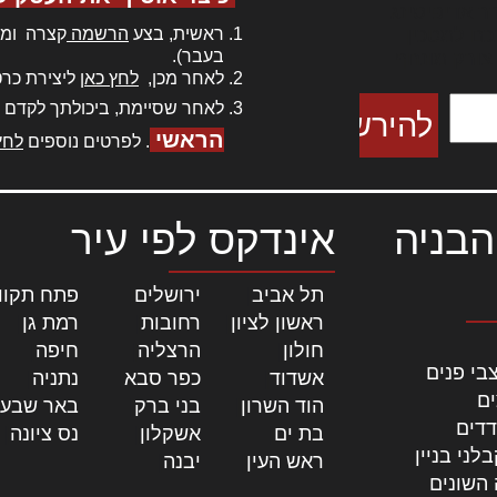
ר אדיפיסינג
ראשית, בצע
הרשמה
קצרה ומה
כם למטכין
בעבר).
 צורק מונחף
לאחר מכן,
לחץ כאן
ליצירת כרט
לאחר שסיימת, ביכולתך לקדם 
הראשי
. לפרטים נוספים
לחץ
הבניה
אינדקס לפי עיר
תל אביב
|
ירושלים
|
פתח תקוו
ראשון לציון
|
רחובות
|
רמת גן
|
חולון
|
הרצליה
|
חיפה
|
בי פנים
אשדוד
|
כפר סבא
|
נתניה
|
ים
הוד השרון
|
בני ברק
|
באר שבע
דדים
בת ים
|
אשקלון
|
נס ציונה
|
לני בניין
ראש העין
|
יבנה
|
 השונים