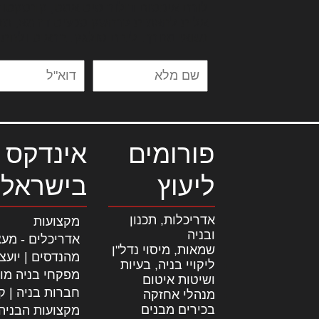
לורם איפסום דולור סיט אמט, קונסקטור
אלית להאמית קרהשק סכעיט דז מא, מנ
נשואי מנורך. ליבם סולגק. בראיט ולחת
פורומים
אינדקס 
ליעוץ
בישראל
אדריכלות, תכנון
מקצועות
ובניה
אדריכלים - מעצ
שמאות, מיסוי נדל"ן
מהנדסים | יועצ
ליקויי בניה, בעיות
מפקחי בניה מו
ושיטות איטום
חברות בניה | קב
מנהלי אחזקה
בכירים מבנים
מקצועות הבניה