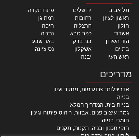
תל אביב
|
ירושלים
|
פתח תקווה
|
ראשון לציון
|
רחובות
|
רמת גן
|
חולון
|
הרצליה
|
חיפה
|
אשדוד
|
כפר סבא
|
נתניה
|
הוד השרון
|
בני ברק
|
באר שבע
|
בת ים
|
אשקלון
|
נס ציונה
|
ראש העין
|
יבנה
|
מדריכים
אדריכלות: פרוגרמות, מחקר ועיון
בנייה
בניית בית: המדריך המלא
גמר: עיצוב פנים, אבזור, ריהוט פיתוח וגינון
חומרי בנייה
חוקי תכנון ובניה, תקנות, תקנים
ליקויי בניה ובדק בית