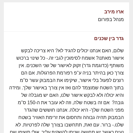
ארז מירב
מנהל בפורום
גדר בין שכנים
שלום, האם אנחנו יכולים להגיד לא? היא צריכה לבקש
אישור מאתנו? אשמח לסימוכין לגבי זה.- כל שינוי ברכוש
משותף (כדוגמת גדר) זקוק לאישור של שני השכנים. אין
צורך כאן בהיתר בניה ע"פ רפורמת הפרגולות. אם הם
רוצים לפעול בלי אישור, שיקימו את הבמבוק עשר ס"מ
בתוך השטח שמוצמד להם ואז אין צורך באישור שלך. ומידה
והיא יכולה ולא לבקש אישור שלנו, האם יש מגבלה של
גובה? אם זה בשטח שלה, וזה לא עובר את ה-150 ס"מ
מפני השטח שלך- היא יכולה. אנחנו חוששים שהגדר
הבמבוק תהיה גבוהה ותחסום את זרימת האוויר בשטח
שלנו.- ברור. עם זאת, תתחשבו בצורך שלה לפרטיות. לא
נעים כאשר יש תחושה שניתן להשקיף עליך. אולי תשימו שם