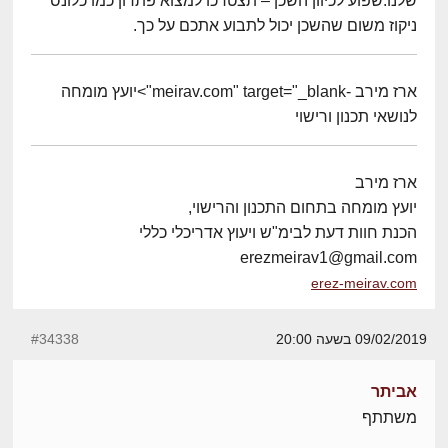
שלנו.שפוע לכיוון השכן – תצטרכו למצוא פתרון כמו כלונס
ניקוז משום שהשכן יכול לתבוע אתכם על כך.
ארז מירב -meirav.com" target="_blank">יועץ מומחה
לנושאי תכנון ורישוי
ארז מירב
יועץ מומחה בתחום התכנון והרישוי,
הכנת חוות דעת לבימ"ש ויעוץ אדריכלי כללי
erezmeirav1@gmail.com
erez-meirav.com
09/02/2019 בשעה 20:00
#34338
אביתר
משתתף