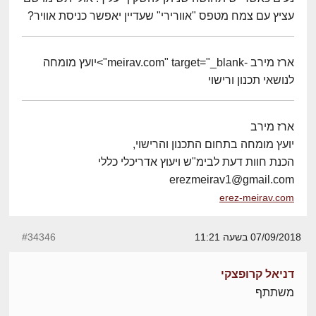
עציץ עם צמח מטפס "אוורירי" שעדיין יאפשר כניסת אוויר?
ארז מירב -meirav.com" target="_blank">יועץ מומחה
לנושאי תכנון ורישוי
ארז מירב
יועץ מומחה בתחום התכנון והרישוי,
הכנת חוות דעת לבימ"ש ויעוץ אדריכלי כללי
erezmeirav1@gmail.com
erez-meirav.com
07/09/2018 בשעה 11:21
#34346
דניאל קרופצקי
משתתף