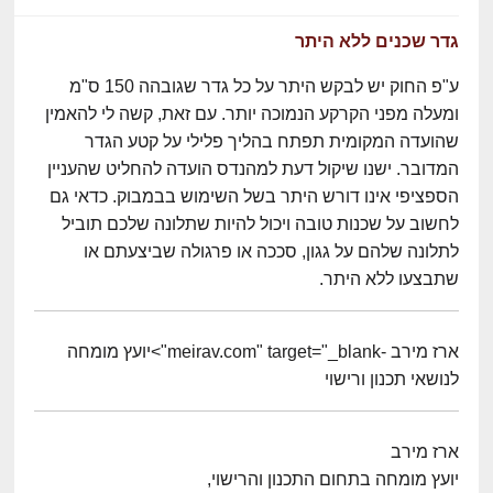
גדר שכנים ללא היתר
ע"פ החוק יש לבקש היתר על כל גדר שגובהה 150 ס"מ
ומעלה מפני הקרקע הנמוכה יותר. עם זאת, קשה לי להאמין
שהועדה המקומית תפתח בהליך פלילי על קטע הגדר
המדובר. ישנו שיקול דעת למהנדס הועדה להחליט שהעניין
הספציפי אינו דורש היתר בשל השימוש בבמבוק. כדאי גם
לחשוב על שכנות טובה ויכול להיות שתלונה שלכם תוביל
לתלונה שלהם על גגון, סככה או פרגולה שביצעתם או
שתבצעו ללא היתר.
ארז מירב -meirav.com" target="_blank">יועץ מומחה
לנושאי תכנון ורישוי
ארז מירב
יועץ מומחה בתחום התכנון והרישוי,