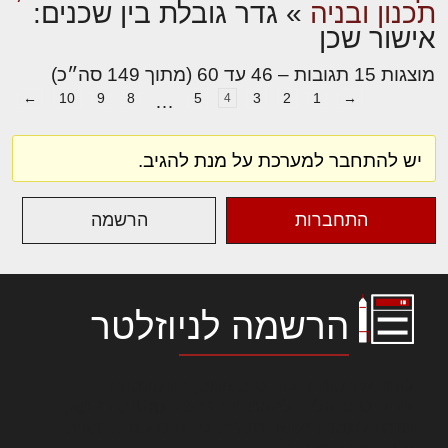
תכנון ובניה
»
גדר גובלת בין שכנים:
אישור שכן
מוצגות 15 תגובות – 46 עד 60 (מתוך 149 סה״כ)
←
10
9
8
5
3
2
1
→
…
4
יש להתחבר למערכת על מנת להגיב.
התחברות
הרשמה
הרשמה לניוזלטר
לורם איפסום דולור סיט אמט, קונסקטורר
אדיפיסינג אלית להאמית קרהשק סכעיט דז מא,
מנכם למטכין נשואי מנורך. ליבם סולגק. בראיט