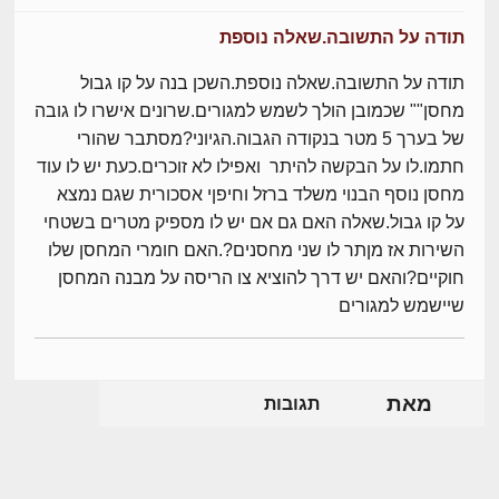
תודה על התשובה.שאלה נוספת
תודה על התשובה.שאלה נוספת.השכן בנה על קו גבול
מחסן"" שכמובן הולך לשמש למגורים.שרונים אישרו לו גובה
של בערך 5 מטר בנקודה הגבוה.הגיוני?מסתבר שהורי
חתמו.לו על הבקשה להיתר ואפילו לא זוכרים.כעת יש לו עוד
מחסן נוסף הבנוי משלד ברזל וחיפןי אסכורית שגם נמצא
על קו גבול.שאלה האם גם אם יש לו מספיק מטרים בשטחי
השירות אז מןתר לו שני מחסנים?.האם חומרי המחסן שלו
חוקיים?והאם יש דרך להוציא צו הריסה על מבנה המחסן
שיישמש למגורים
מאת
תגובות