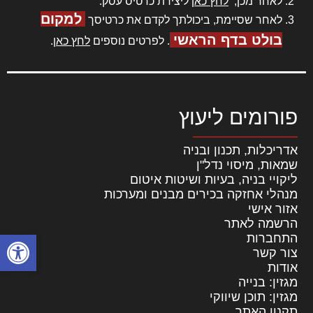
לאחר מכן,
לחץ כאן
ליצירת כרטיס עסק.
למקום
לאחר שסיימת, ביכולתך לקדם את כרטיסך
בולט בדף הראשי
. לפרטים נוספים
לחץ כאן
.
פורומים ליעוץ
אדריכלות, תכנון ובניה
שמאות, מיסוי נדל"ן
ליקויי בניה, בעיות ושיטות איטום
מנהלי אחזקה בכירים מבנים ומערכות
אזור אישי
הרשמה לאתר
פתח סרגל
התחברות
צור קשר
אודות
מגזין: בנייה
מגזין: תוכן שיווקי
תקנון האתר