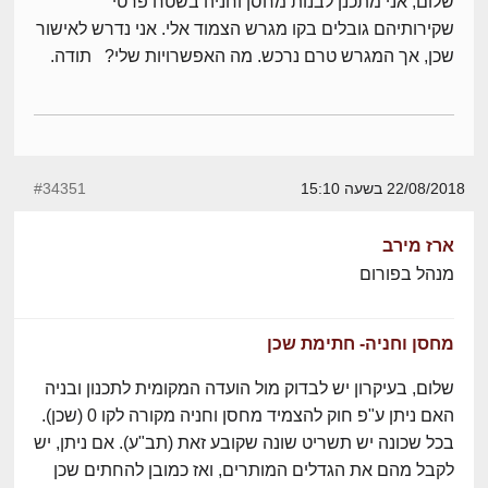
שלום, אני מתכנן לבנות מחסן וחניה בשטח פרטי
שקירותיהם גובלים בקו מגרש הצמוד אלי. אני נדרש לאישור
שכן, אך המגרש טרם נרכש. מה האפשרויות שלי? תודה.
22/08/2018 בשעה 15:10
#34351
ארז מירב
מנהל בפורום
מחסן וחניה- חתימת שכן
שלום, בעיקרון יש לבדוק מול הועדה המקומית לתכנון ובניה
האם ניתן ע"פ חוק להצמיד מחסן וחניה מקורה לקו 0 (שכן).
בכל שכונה יש תשריט שונה שקובע זאת (תב"ע). אם ניתן, יש
לקבל מהם את הגדלים המותרים, ואז כמובן להחתים שכן