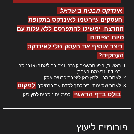
אינדקס הבניה בישראל
העסקים שירשמו לאינדקס בתקופת
ההרצה, ימשיכו להתפרסם ללא עלות עם
סיום הפיתוח.
כיצד אוסיף את העסק שלי לאינדקס
העסקים?
ראשית, בצע
הרשמה
קצרה ומהירה לאתר (או
כניסה
במידה ונרשמת בעבר).
לאחר מכן,
לחץ כאן
ליצירת כרטיס עסק.
למקום
לאחר שסיימת, ביכולתך לקדם את כרטיסך
בולט בדף הראשי
. לפרטים נוספים
לחץ כאן
.
פורומים ליעוץ