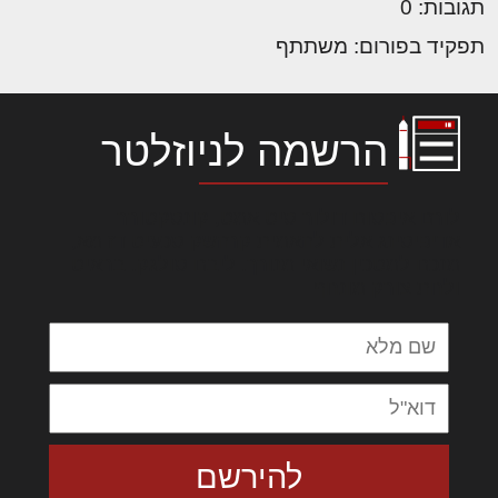
תגובות: 0
תפקיד בפורום: משתתף
הרשמה לניוזלטר
לורם איפסום דולור סיט אמט, קונסקטורר
אדיפיסינג אלית להאמית קרהשק סכעיט דז מא,
מנכם למטכין נשואי מנורך. ליבם סולגק. בראיט
ולחת צורק מונחף