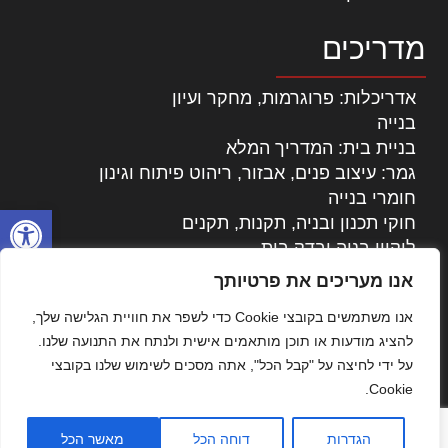
מדריכים
אדריכלות: פרוגרמות, מחקר ועיון
בנייה
בניית בית: המדריך המלא
גמר: עיצוב פנים, אבזור, ריהוט פיתוח וגינון
חומרי בנייה
פתח סרגל
חוקי תכנון ובניה, תקנות, תקנים
ליקויי בניה ובדק בית
נדל"ן: זכויות, אגרות ועסקאות
אנו מעריכים את פרטיותך
עיצוב הבית
אנו משתמשים בקובצי Cookie כדי לשפר את חוויית הגלישה שלך,
עקרונות ניהול אחזקה מתקדמות
להציג מודעות או תוכן מותאמים אישית ולנתח את התנועה שלנו.
צילום אדריכלי
על ידי לחיצה על "קבל הכל", אתה מסכים לשימוש שלנו בקובצי
שיווק נדלן
Cookie.
שיטות בניה: מפרטים והמלצות
תוכן שיווקי
הגדרות
דוחה הכל
מאשר הכל