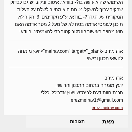
השימוש שהוא עושה בו?- בוודאי. איטום וניקוז. יש גם לבדוק
שהקיר ערוך למשקל. 2. הם הוא מחיוב לשלם על העלות
המקורית של הגדר?- בוודאי, ע"פ תקדימים. 3. הקיר לא
תוכנן לעומסי אדמה בטח לא של מעל 2 מטר אדמה האם
הוא מחויב באישור קונסטרוקטור כדי להעמיס?- בוודאי
ארז מירב -meirav.com" target="_blank">יועץ מומחה
לנושאי תכנון ורישוי
ארז מירב
יועץ מומחה בתחום התכנון והרישוי,
הכנת חוות דעת לבימ"ש ויעוץ אדריכלי כללי
erezmeirav1@gmail.com
erez-meirav.com
מאת
תגובות