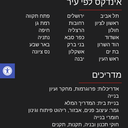
אינדקס לפי עיר
תל אביב
|
ירושלים
|
פתח תקווה
|
ראשון לציון
|
רחובות
|
רמת גן
|
חולון
|
הרצליה
|
חיפה
|
אשדוד
|
כפר סבא
|
נתניה
|
הוד השרון
|
בני ברק
|
באר שבע
|
בת ים
|
אשקלון
|
נס ציונה
|
ראש העין
|
יבנה
|
פתח סרגל
מדריכים
אדריכלות: פרוגרמות, מחקר ועיון
בנייה
בניית בית: המדריך המלא
גמר: עיצוב פנים, אבזור, ריהוט פיתוח וגינון
חומרי בנייה
חוקי תכנון ובניה, תקנות, תקנים