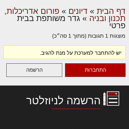
דף הבית
»
דיונים
»
פורום אדריכלות,
תכנון ובניה
»
גדר משותפת בבית
פרטי
מוצגות 1 תגובות (מתוך 1 סה״כ)
יש להתחבר למערכת על מנת להגיב.
התחברות
הרשמה
הרשמה לניוזלטר
לורם איפסום דולור סיט אמט, קונסקטורר
אדיפיסינג אלית להאמית קרהשק סכעיט דז מא,