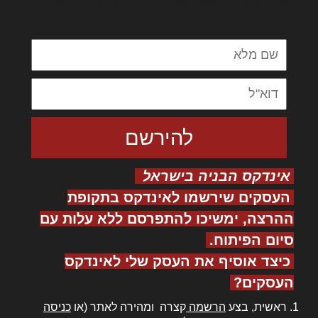
מנכם למטכין נשואי מנורך. ליבם סולגק. בראיט
ולחת צורק מונחף
אינדקס הבניה בישראל
העסקים שירשמו לאינדקס בתקופת
ההרצה, ימשיכו להתפרסם ללא עלות עם
סיום הפיתוח.
כיצד אוסיף את העסק שלי לאינדקס
העסקים?
ראשית, בצע
הרשמה
קצרה ומהירה לאתר (או
כניסה