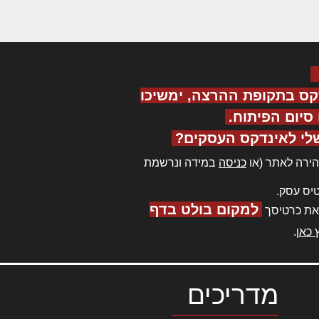
קס בתקופת ההרצה, ימשיכו
יום הפיתוח.
לי לאינדקס העסקים?
ירה לאתר (או
כניסה
במידה ונרשמת
יס עסק.
למקום בולט בדף
את כרטיסך
 כאן
.
מדריכים