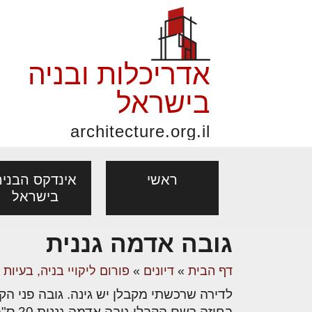
אדריכלות ובניה
בישראל
architecture.org.il
ראשי
אינדקס הבניה
בישראל
גובה אדמה גננית
פורום אדריכלות, תכנון
פ
אדריכלות: פרוגרמות,
נדל"ן: זכו
דף הבית
»
דיונים
»
פורום ליקויי בניה, בעיות
מקצועות
ובניה
נ
מחקר ועיון
ועסקאות
לדירה שרכשתי מקבלן יש גינה. גובה פני הקרקע הטבעי נמוך ב- 50-80 ס"מ 
אדריכלים - מעצב
בנייה
עיצוב הבי
יעוץ מקצועי לבונים, למשפצים
מת
בחוזה רשם הקבלן גובה אדמה גננית 20 ס"מ.