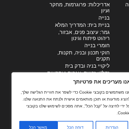
ה
|
אדריכלות: פרוגרמות, מחקר
ועיון
בנייה
בניית בית: המדריך המלא
גמר: עיצוב פנים, אבזור,
|
ריהוט פיתוח וגינון
חומרי בנייה
חוקי תכנון ובניה, תקנות,
תקנים
ליקויי בניה ובדק בית
נדל"ן: זכויות, אגרות ועסקאות
עיצוב הבית
נו מעריכים את פרטיותך
עקרונות ניהול אחזקה
אנו משתמשים בקובצי Cookie כדי לשפר את חוויית הגלישה שלך,
מתקדמות
הציג מודעות או תוכן מותאמים אישית ולנתח את התנועה שלנו.
צילום אדריכלי
ל ידי לחיצה על "קבל הכל", אתה מסכים לשימוש שלנו בקובצי
שיווק נדלן
Cookie
שיטות בניה: מפרטים
והמלצות
הגדרות
דוחה הכל
מאשר הכל
תוכן שיווקי