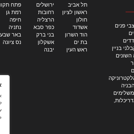
תל אביב
|
ירושלים
|
פתח תקוו
ראשון לציון
|
רחובות
|
רמת גן
|
חולון
|
הרצליה
|
חיפה
|
בי פנים
אשדוד
|
כפר סבא
|
נתניה
|
ים
הוד השרון
|
בני ברק
|
באר שבע
דדים
בת ים
|
אשקלון
|
נס ציונה
|
לני בניין
ראש העין
|
יבנה
|
 השונים
ר
ם
לקטרוניקה
א
בניה
משלימים
דריכלות,
ל
ע
.