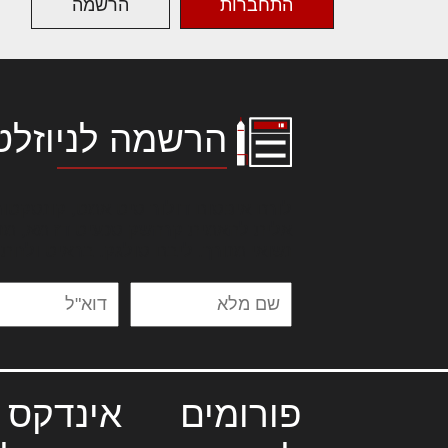
התחברות
הרשמה
הרשמה לניוזלט
לורם איפסום דולור סיט אמט, קונסקטור
אלית להאמית קרהשק סכעיט דז מא, מנ
נשואי מנורך. ליבם סולגק. בראיט ולחת
פורומים
אינדקס 