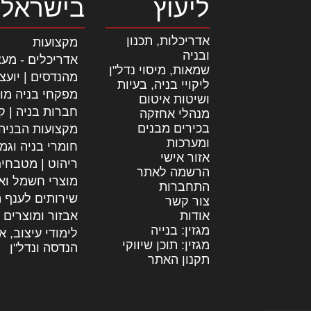
ליעוץ
בישראל
אדריכלות, תכנון
מקצועות
ובניה
אדריכלים - מעצ
שמאות, מיסוי נדל"ן
מהנדסים | יועצ
ליקויי בניה, בעיות
מפקחי בניה מו
ושיטות איטום
חברות בניה | קב
מנהלי אחזקה
בכירים מבנים
מקצועות הבניה
ומערכות
חומרי בניה וגמ
אזור אישי
ריהוט | מטבחי
הרשמה לאתר
מוצרי חשמל וא
התחברות
שירותים לענף ה
צור קשר
אודות
אבזור ומוצרים 
מגזין: בנייה
לימודי עיצוב, א
מגזין: תוכן שיווקי
הנדסה ונדל"ן
תקנון האתר