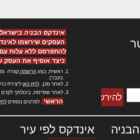
אינדקס הבניה בישראל
ר
העסקים שירשמו לאינד
להתפרסם ללא עלות עם ס
כיצד אוסיף את העסק ש
ר אדיפיסינג
ראשית, בצע
הרשמה
קצרה ומה
כם למטכין
בעבר).
 צורק מונחף
לאחר מכן,
לחץ כאן
ליצירת כרט
לאחר שסיימת, ביכולתך לקדם 
הראשי
. לפרטים נוספים
לחץ
הבניה
אינדקס לפי עיר