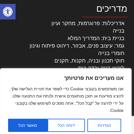
פתח סרגל
מדריכים
אדריכלות: פרוגרמות, מחקר ועיון
בנייה
בניית בית: המדריך המלא
גמר: עיצוב פנים, אבזור, ריהוט פיתוח וגינון
חומרי בנייה
חוקי תכנון ובניה, תקנות, תקנים
ליקויי בניה ובדק בית
נדל"ן: זכויות, אגרות ועסקאות
אנו מעריכים את פרטיותך
עיצוב הבית
אנו משתמשים בקובצי Cookie כדי לשפר את חוויית הגלישה שלך,
עקרונות ניהול אחזקה מתקדמות
להציג מודעות או תוכן מותאמים אישית ולנתח את התנועה שלנו.
צילום אדריכלי
על ידי לחיצה על "קבל הכל", אתה מסכים לשימוש שלנו בקובצי
שיווק נדלן
Cookie.
שיטות בניה: מפרטים והמלצות
תוכן שיווקי
הגדרות
דוחה הכל
מאשר הכל
כל הזכויות שמורות © אדריכלות ובניה בישראל