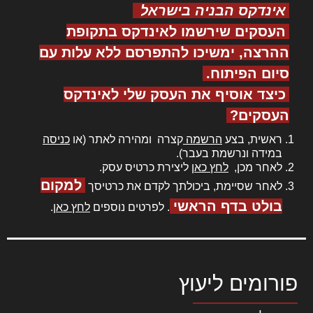
אינדקס הבניה בישראל
העסקים שירשמו לאינדקס בתקופת
ההרצה, ימשיכו להתפרסם ללא עלות עם
סיום הפיתוח.
כיצד אוסיף את העסק שלי לאינדקס
העסקים?
ראשית, בצע
הרשמה
קצרה ומהירה לאתר (או
כניסה
במידה ונרשמת בעבר).
לאחר מכן,
לחץ כאן
ליצירת כרטיס עסק.
למקום
לאחר שסיימת, ביכולתך לקדם את כרטיסך
בולט בדף הראשי
. לפרטים נוספים
לחץ כאן
.
פורומים ליעוץ