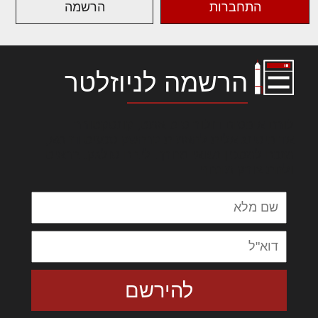
התחברות
הרשמה
הרשמה לניוזלטר
לורם איפסום דולור סיט אמט, קונסקטורר
אדיפיסינג אלית להאמית קרהשק סכעיט דז מא,
מנכם למטכין נשואי מנורך. ליבם סולגק. בראיט
ולחת צורק מונחף