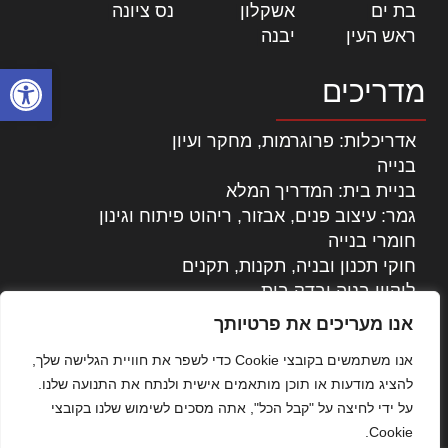
בת ים
|
אשקלון
|
נס ציונה
|
ראש העין
|
יבנה
|
פתח סרגל
מדריכים
אדריכלות: פרוגרמות, מחקר ועיון
בנייה
בניית בית: המדריך המלא
גמר: עיצוב פנים, אבזור, ריהוט פיתוח וגינון
חומרי בנייה
חוקי תכנון ובניה, תקנות, תקנים
ליקויי בניה ובדק בית
נדל"ן: זכויות, אגרות ועסקאות
אנו מעריכים את פרטיותך
עיצוב הבית
אנו משתמשים בקובצי Cookie כדי לשפר את חוויית הגלישה שלך,
עקרונות ניהול אחזקה מתקדמות
להציג מודעות או תוכן מותאמים אישית ולנתח את התנועה שלנו.
צילום אדריכלי
על ידי לחיצה על "קבל הכל", אתה מסכים לשימוש שלנו בקובצי
שיווק נדלן
Cookie.
שיטות בניה: מפרטים והמלצות