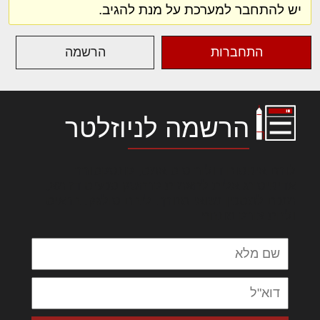
יש להתחבר למערכת על מנת להגיב.
התחברות
הרשמה
הרשמה לניוזלטר
לורם איפסום דולור סיט אמט, קונסקטורר
אדיפיסינג אלית להאמית קרהשק סכעיט דז מא,
מנכם למטכין נשואי מנורך. ליבם סולגק. בראיט
ולחת צורק מונחף