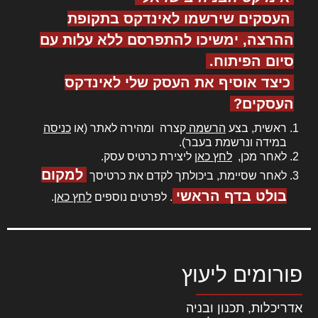
העסקים שירשמו לאינדקס בתקופת
ההרצה, ימשיכו להתפרסם ללא עלות עם
סיום הפיתוח.
כיצד אוסיף את העסק שלי לאינדקס
העסקים?
ראשית, בצע
הרשמה
קצרה ומהירה לאתר (או
כניסה
במידה ונרשמת בעבר).
לאחר מכן,
לחץ כאן
ליצירת כרטיס עסק.
למקום
לאחר שסיימת, ביכולתך לקדם את כרטיסך
בולט בדף הראשי
. לפרטים נוספים
לחץ כאן
.
פורומים ליעוץ
אדריכלות, תכנון ובניה