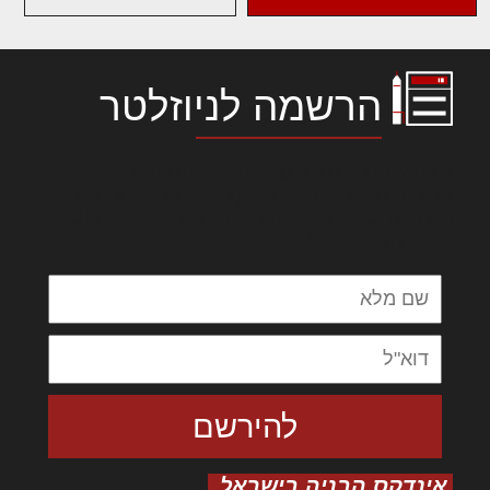
הרשמה לניוזלטר
לורם איפסום דולור סיט אמט, קונסקטורר
אדיפיסינג אלית להאמית קרהשק סכעיט דז מא,
מנכם למטכין נשואי מנורך. ליבם סולגק. בראיט
ולחת צורק מונחף
אינדקס הבניה בישראל