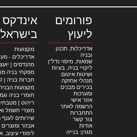
פורומים
אינדקס 
ליעוץ
בישראל
אדריכלות, תכנון
מקצועות
ובניה
אדריכלים - מעצ
שמאות, מיסוי נדל"ן
מהנדסים | יועצ
ליקויי בניה, בעיות
מפקחי בניה מו
ושיטות איטום
חברות בניה | קב
מנהלי אחזקה
בכירים מבנים
מקצועות הבניה
ומערכות
חומרי בניה וגמ
אזור אישי
ריהוט | מטבחי
הרשמה לאתר
מוצרי חשמל וא
התחברות
שירותים לענף ה
צור קשר
אודות
אבזור ומוצרים 
מגזין: בנייה
לימודי עיצוב, א