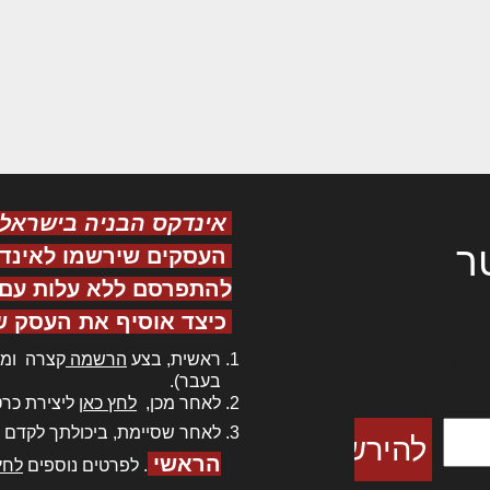
אינדקס הבניה בישראל
ר
העסקים שירשמו לאינד
להתפרסם ללא עלות עם ס
כיצד אוסיף את העסק ש
ר אדיפיסינג
ראשית, בצע
הרשמה
קצרה ומה
כם למטכין
בעבר).
 צורק מונחף
לאחר מכן,
לחץ כאן
ליצירת כרט
לאחר שסיימת, ביכולתך לקדם 
הראשי
. לפרטים נוספים
לחץ