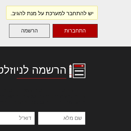
יש להתחבר למערכת על מנת להגיב.
התחברות
הרשמה
הרשמה לניוזלט
לורם איפסום דולור סיט אמט, קונסקטור
אלית להאמית קרהשק סכעיט דז מא, מנ
נשואי מנורך. ליבם סולגק. בראיט ולחת