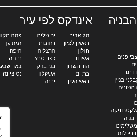
הבניה
אינדקס לפי עיר
תל אביב
|
ירושלים
|
פתח תקוו
ראשון לציון
|
רחובות
|
רמת גן
|
חולון
|
הרצליה
|
חיפה
|
בי פנים
אשדוד
|
כפר סבא
|
נתניה
|
ים
הוד השרון
|
בני ברק
|
באר שבע
דדים
בת ים
|
אשקלון
|
נס ציונה
|
לני בניין
ראש העין
|
יבנה
|
 השונים
ר
ם
לקטרוניקה
א
בניה
משלימים
דריכלות,
ל