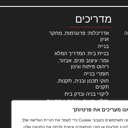
מדריכים
ה
|
אדריכלות: פרוגרמות, מחקר
ועיון
בנייה
בניית בית: המדריך המלא
גמר: עיצוב פנים, אבזור,
|
ריהוט פיתוח וגינון
חומרי בנייה
חוקי תכנון ובניה, תקנות,
תקנים
ליקויי בניה ובדק בית
נדל"ן: זכויות, אגרות ועסקאות
עיצוב הבית
נו מעריכים את פרטיותך
עקרונות ניהול אחזקה
אנו משתמשים בקובצי Cookie כדי לשפר את חוויית הגלישה שלך,
מתקדמות
הציג מודעות או תוכן מותאמים אישית ולנתח את התנועה שלנו.