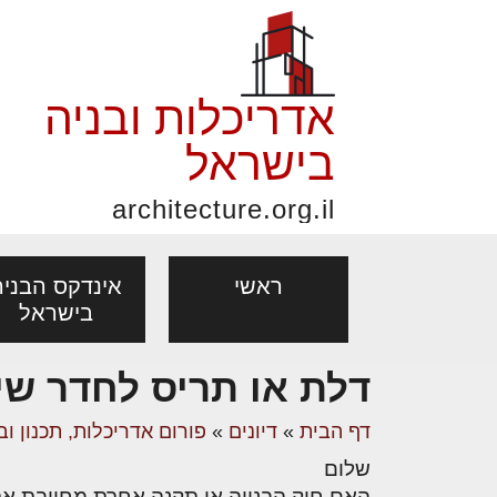
אדריכלות ובניה
בישראל
architecture.org.il
ראשי
אינדקס הבניה
בישראל
דלת או תריס לחדר שי
פורום אדריכלות, תכנון
פ
אדריכלות: פרוגרמות,
נדל"ן: זכו
דף הבית
»
דיונים
»
פורום אדריכלות, תכנון וב
מקצועות
ובניה
נ
מחקר ועיון
ועסקאות
שלום
אדריכלים - מעצב
בנייה
עיצוב הבי
יעוץ מקצועי לבונים, למשפצים
מת
האם חוק הבנייה או תקנה אחרת מחייבת א