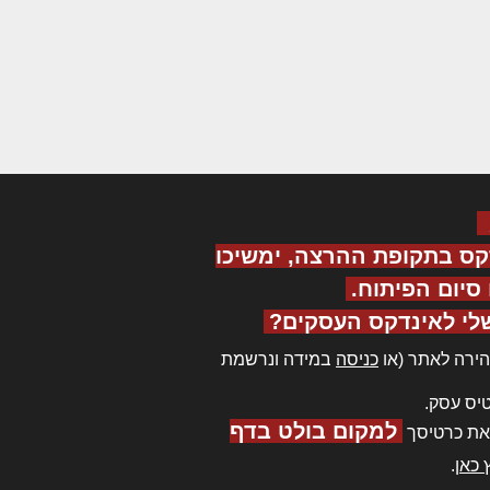
קס בתקופת ההרצה, ימשיכו
יום הפיתוח.
לי לאינדקס העסקים?
ירה לאתר (או
כניסה
במידה ונרשמת
יס עסק.
למקום בולט בדף
את כרטיסך
 כאן
.