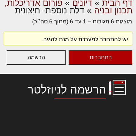
דף הבית
»
דיונים
»
פורום אדריכלות,
תכנון ובניה
»
דלת נוספת- חיצונית
מוצגות 6 תגובות – 1 עד 6 (מתוך 6 סה״כ)
יש להתחבר למערכת על מנת להגיב.
התחברות
הרשמה
הרשמה לניוזלטר
לורם איפסום דולור סיט אמט, קונסקטורר
אדיפיסינג אלית להאמית קרהשק סכעיט דז מא,
מנכם למטכין נשואי מנורך. ליבם סולגק. בראיט
ולחת צורק מונחף