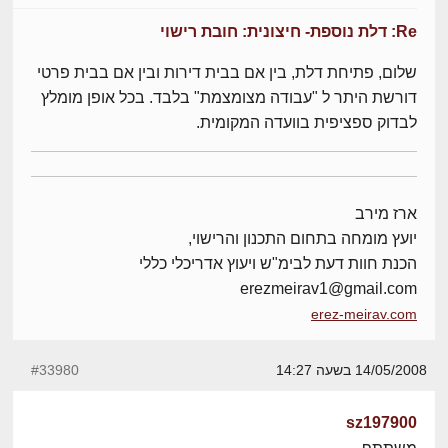
Re: דלת נוספת- חיצונית: חובת רישוי
שלום, פתיחת דלת, בין אם בבית דירות ובין אם בבית פרטי
דורשת היתר ל "עבודה מצומצמת" בלבד. בכל אופן מומלץ
לבדוק ספציפית בוועדה המקומית.
ארז מירב
יועץ מומחה בתחום התכנון והרישוי,
הכנת חוות דעת לבימ"ש ויעוץ אדריכלי כללי
erezmeirav1@gmail.com
erez-meirav.com
14/05/2008 בשעה 14:27
#33980
sz197900