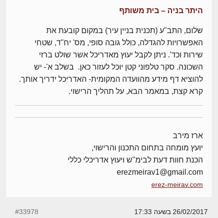
היתר בניה – בית משותף
שלום, התב"ע (תכנית בניין עיר) במקום קובעת את
האפשרויות להגדלה, כולל גובה סופי, מס' יח"ד, שטחי
שירות וכד'. ניתן לקבל יעוץ מאדריכל אשר שולט ברזי
השכונה. סקר טלפוני קטן יוכל לעזור כאן. בשלב א'- יש
להוציא דף מידע מהוועדה המקומית- האדריכל ידריך אותך.
קרא קצת, במאמר הבא, על תהליך הרישוי.
ארז מירב
יועץ מומחה בתחום התכנון והרישוי,
הכנת חוות דעת לבימ"ש ויעוץ אדריכלי כללי
erezmeirav1@gmail.com
erez-meirav.com
26/02/2017 בשעה 17:33
#33978