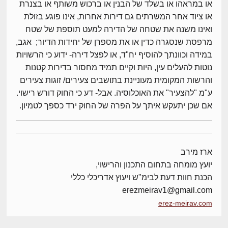
או במראהו או בשלד של הבנין או ברכוש משותף או בצנרת
או ציוד אחר המשרתים גם דירות אחרות, אינו פוגע בזולת
ואינו משנה את שטחה של הדירה למעט תוספת של שטח
מרפסת שנסגרה כדין או את מספרן של יחידות הדיור; אגב,
במידה וכוונתך להוסיף יח"ד, או לפצל דירה- ידוע כי הרשויות
נוטות להעלים עין, היות וקיים תמיד מחסור בדירות קטנות
והרשות המקומית מעוניינת בתושבים צעירים/ זוגות צעירים
ע"מ "להצעיר" את האוכלוסיה. אבל- דע כי החוק דורש רישוי.
אם שכן יתעקש איתך על הפרה של החוק ירד כספך לטמיון.
ארז מירב
יועץ מומחה בתחום התכנון והרישוי,
הכנת חוות דעת לבימ"ש ויעוץ אדריכלי כללי
erezmeirav1@gmail.com
erez-meirav.com