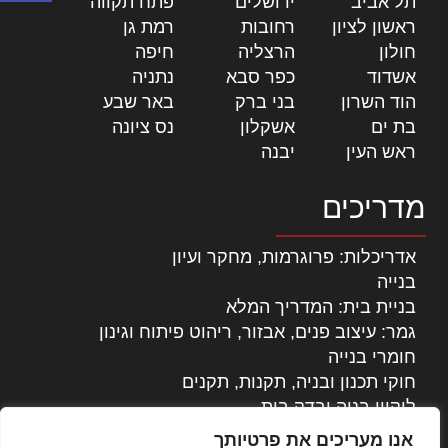
תל אביב
|
ירושלים
|
פתח תקווה
|
ראשון לציון
|
רחובות
|
רמת גן
|
חולון
|
הרצליה
|
חיפה
|
אשדוד
|
כפר סבא
|
נתניה
|
הוד השרון
|
בני ברק
|
באר שבע
|
בת ים
|
אשקלון
|
נס ציונה
|
ראש העין
|
יבנה
|
מדריכים
אדריכלות: פרוגרמות, מחקר ועיון
בנייה
בניית בית: המדריך המלא
גמר: עיצוב פנים, אבזור, ריהוט פיתוח וגינון
חומרי בנייה
חוקי תכנון ובניה, תקנות, תקנים
ליקויי בניה ובדק בית
נדל"ן: זכויות, אגרות ועסקאות
אנו מעריכים את פרטיותך