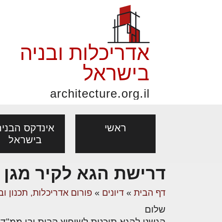
אדריכלות ובניה
בישראל
architecture.org.il
ראשי
אינדקס הבניה
בישראל
דרישת הגא לקיר מגן
פורום אדריכלות, תכנון
פ
אדריכלות: פרוגרמות,
נדל"ן: זכו
דף הבית
»
דיונים
»
פורום אדריכלות, תכנון וב
מקצועות
ובניה
נ
מחקר ועיון
ועסקאות
שלום
אדריכלים - מעצב
בנייה
עיצוב הבי
יעוץ מקצועי לבונים, למשפצים
מת
הגשנו להגא תוכנית לשיפוץ הבית ובו ממ"ד 