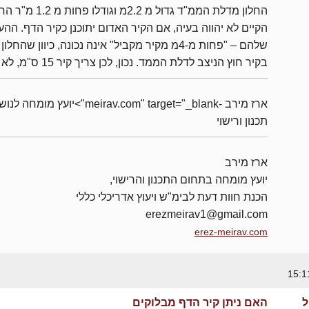
החלון מדלת הממ"ד גדול מ 2.2מ וגודלו פחות מ
הקיים לא יהווה בעיה, אם הקיר האדום יתוכנן כקיר הדף. הה
שלהם – "פחות מ-4מ מקיר מקביל" אינה נכונה, כיוון שהחל
בקיר חוץ הניצב לדלת הממד. נכון, לכן צריך קיר 15 ס"מ, לא 20.
ארז מירב -meirav.com" target="_blank">יועץ מומחה 
תכנון ורישוי
ארז מירב
יועץ מומחה בתחום התכנון והרישוי,
הכנת חוות דעת לבימ"ש ויעוץ אדריכלי כללי
erezmeirav1@gmail.com
erez-meirav.com
ל
האם ניתן קיר הדף מבלוקים