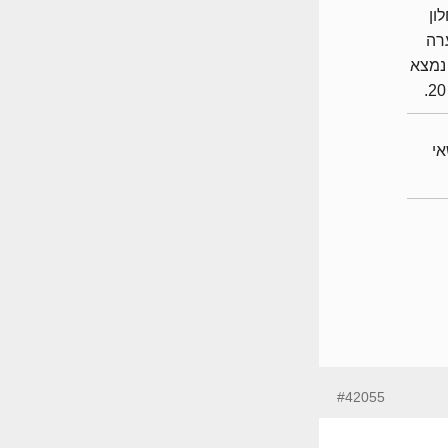
 1.2 מ"ר החלון
ערה
ון נמצא
לנושאי
#42055