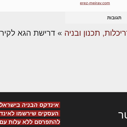
erez-meirav.com
תגובות
יכלות, תכנון ובניה
»
דרישת הגא לקיר 
אינדקס הבניה בישראל
ר
העסקים שירשמו לאינד
להתפרסם ללא עלות עם ס