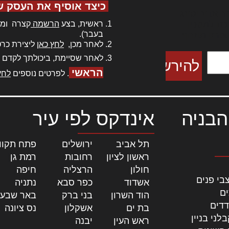
כיצד אוסיף את העסק ש
ר אדיפיסינג
ראשית, בצע
הרשמה
קצרה ומה
כם למטכין
בעבר).
 צורק מונחף
לאחר מכן,
לחץ כאן
ליצירת כרט
לאחר שסיימת, ביכולתך לקדם 
הראשי
. לפרטים נוספים
לחץ
הבניה
אינדקס לפי עיר
תל אביב
|
ירושלים
|
פתח תקוו
ראשון לציון
|
רחובות
|
רמת גן
|
חולון
|
הרצליה
|
חיפה
|
בי פנים
אשדוד
|
כפר סבא
|
נתניה
|
ים
הוד השרון
|
בני ברק
|
באר שבע
דדים
בת ים
|
אשקלון
|
נס ציונה
|
לני בניין
ראש העין
|
יבנה
|