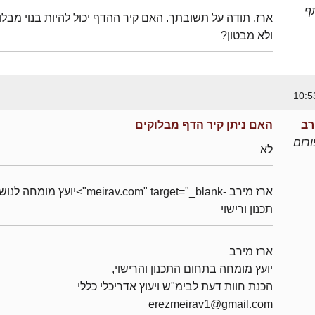
ף
ארז, תודה על תשובתך. האם קיר ההדף יכול להיות בנוי מבלו
ולא מבטון?
רב
האם ניתן קיר הדף מבלוקים
רום
לא
ארז מירב -meirav.com" target="_blank">יועץ מומחה 
תכנון ורישוי
ארז מירב
יועץ מומחה בתחום התכנון והרישוי,
הכנת חוות דעת לבימ"ש ויעוץ אדריכלי כללי
erezmeirav1@gmail.com