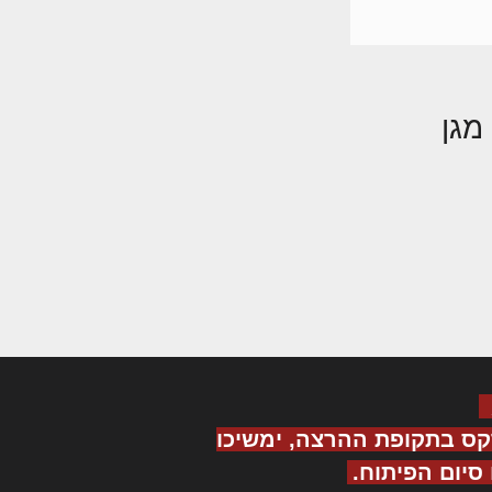
מגן
קס בתקופת ההרצה, ימשיכו
יום הפיתוח.