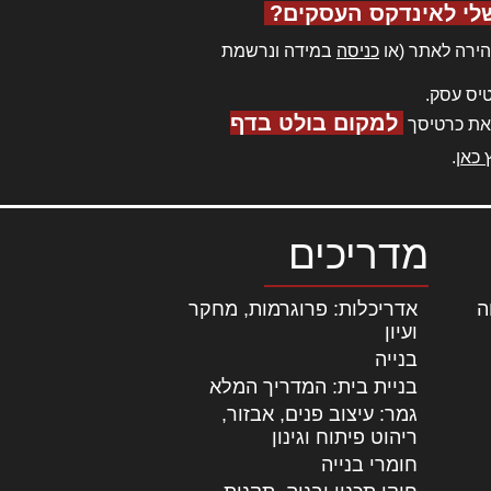
לי לאינדקס העסקים?
ירה לאתר (או
כניסה
במידה ונרשמת
יס עסק.
למקום בולט בדף
את כרטיסך
 כאן
.
מדריכים
ה
|
אדריכלות: פרוגרמות, מחקר
ועיון
בנייה
בניית בית: המדריך המלא
גמר: עיצוב פנים, אבזור,
|
ריהוט פיתוח וגינון
חומרי בנייה