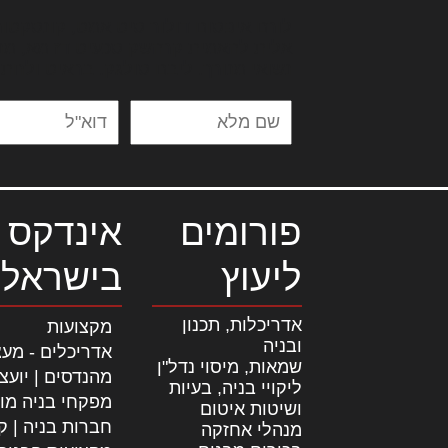
לורם איפסום דולור סיט אמט, קונסקטור
אלית להאמית קרהשק סכעיט דז מא, מנ
נשואי מנורך. ליבם סולגק. בראיט ולחת
פורומים
אינדקס 
ליעוץ
בישראל
אדריכלות, תכנון
מקצועות
ובניה
אדריכלים - מעצ
שמאות, מיסוי נדל"ן
מהנדסים | יועצ
ליקויי בניה, בעיות
מפקחי בניה מו
ושיטות איטום
חברות בניה | קב
מנהלי אחזקה