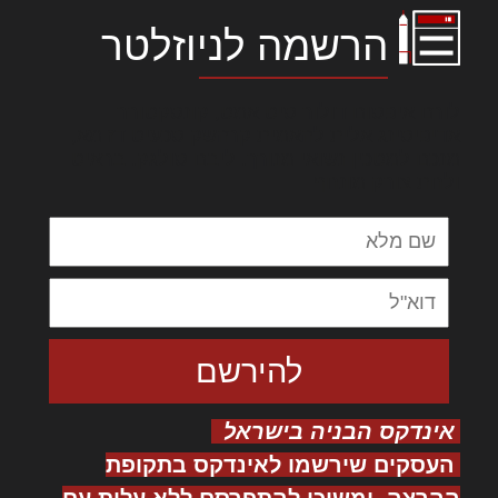
הרשמה לניוזלטר
לורם איפסום דולור סיט אמט, קונסקטורר
אדיפיסינג אלית להאמית קרהשק סכעיט דז מא,
מנכם למטכין נשואי מנורך. ליבם סולגק. בראיט
ולחת צורק מונחף
אינדקס הבניה בישראל
העסקים שירשמו לאינדקס בתקופת
ההרצה, ימשיכו להתפרסם ללא עלות עם