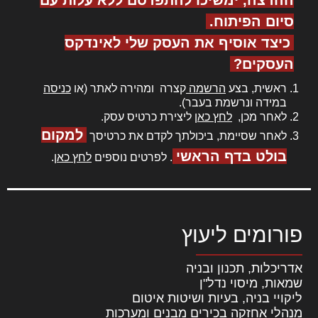
סיום הפיתוח.
כיצד אוסיף את העסק שלי לאינדקס
העסקים?
ראשית, בצע
הרשמה
קצרה ומהירה לאתר (או
כניסה
במידה ונרשמת בעבר).
לאחר מכן,
לחץ כאן
ליצירת כרטיס עסק.
למקום
לאחר שסיימת, ביכולתך לקדם את כרטיסך
בולט בדף הראשי
. לפרטים נוספים
לחץ כאן
.
פורומים ליעוץ
אדריכלות, תכנון ובניה
שמאות, מיסוי נדל"ן
ליקויי בניה, בעיות ושיטות איטום
מנהלי אחזקה בכירים מבנים ומערכות