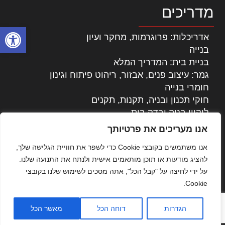
מדריכים
פתח סרגל
אדריכלות: פרוגרמות, מחקר ועיון
בנייה
בניית בית: המדריך המלא
גמר: עיצוב פנים, אבזור, ריהוט פיתוח וגינון
חומרי בנייה
חוקי תכנון ובניה, תקנות, תקנים
ליקויי בניה ובדק בית
נדל"ן: זכויות, אגרות ועסקאות
אנו מעריכים את פרטיותך
עיצוב הבית
אנו משתמשים בקובצי Cookie כדי לשפר את חוויית הגלישה שלך,
עקרונות ניהול אחזקה מתקדמות
להציג מודעות או תוכן מותאמים אישית ולנתח את התנועה שלנו.
צילום אדריכלי
על ידי לחיצה על "קבל הכל", אתה מסכים לשימוש שלנו בקובצי
שיווק נדלן
Cookie.
שיטות בניה: מפרטים והמלצות
תוכן שיווקי
הגדרות
דוחה הכל
מאשר הכל
כל הזכויות שמורות © אדריכלות ובניה בישראל