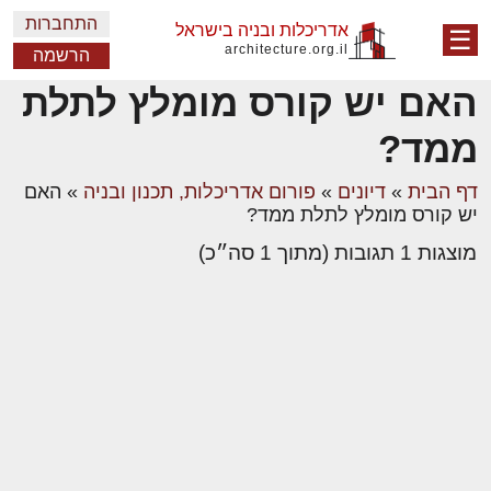
התחברות
אדריכלות ובניה בישראל
☰
architecture.org.il
הרשמה
האם יש קורס מומלץ לתלת
ממד?
דף הבית
»
דיונים
»
פורום אדריכלות, תכנון ובניה
»
האם
יש קורס מומלץ לתלת ממד?
מוצגות 1 תגובות (מתוך 1 סה״כ)