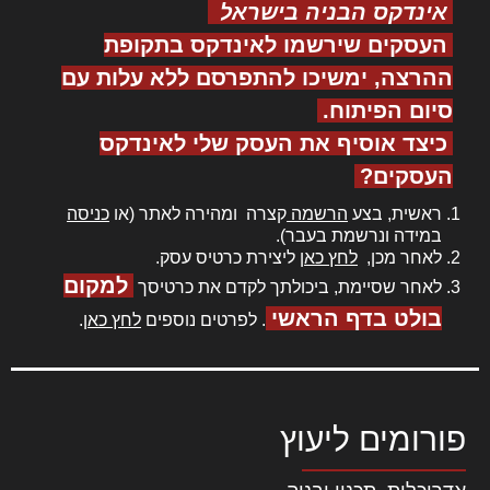
אינדקס הבניה בישראל
העסקים שירשמו לאינדקס בתקופת
ההרצה, ימשיכו להתפרסם ללא עלות עם
סיום הפיתוח.
כיצד אוסיף את העסק שלי לאינדקס
העסקים?
ראשית, בצע
הרשמה
קצרה ומהירה לאתר (או
כניסה
במידה ונרשמת בעבר).
לאחר מכן,
לחץ כאן
ליצירת כרטיס עסק.
למקום
לאחר שסיימת, ביכולתך לקדם את כרטיסך
בולט בדף הראשי
. לפרטים נוספים
לחץ כאן
.
פורומים ליעוץ