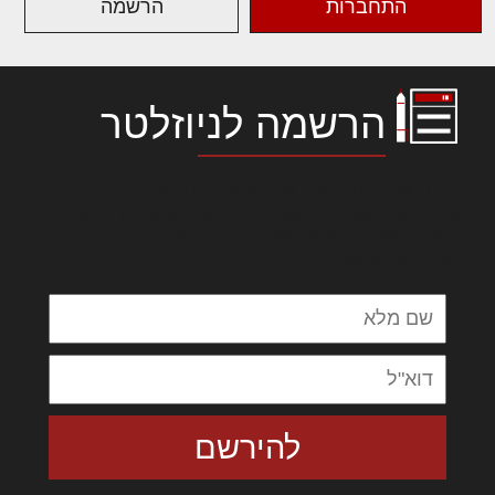
התחברות
הרשמה
הרשמה לניוזלטר
לורם איפסום דולור סיט אמט, קונסקטורר
אדיפיסינג אלית להאמית קרהשק סכעיט דז מא,
מנכם למטכין נשואי מנורך. ליבם סולגק. בראיט
ולחת צורק מונחף