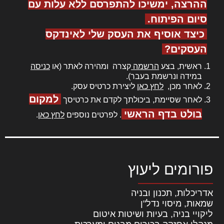
ההרצה, ימשיכו להתפרסם ללא עלות עם
סיום הפיתוח.
כיצד אוסיף את העסק שלי לאינדקס
העסקים?
ראשית, בצע
הרשמה
קצרה ומהירה לאתר (או
כניסה
במידה ונרשמת בעבר).
לאחר מכן,
לחץ כאן
ליצירת כרטיס עסק.
למקום
לאחר שסיימת, ביכולתך לקדם את כרטיסך
בולט בדף הראשי
. לפרטים נוספים
לחץ כאן
.
פורומים ליעוץ
אדריכלות, תכנון ובניה
שמאות, מיסוי נדל"ן
ליקויי בניה, בעיות ושיטות איטום