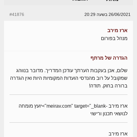
26/06/2021 בשעה 20:29
#41876
ארז מירב
מנהל בפורום
הגדרה של מרתף
שלום, אכן בעקבות הערתך עודכן המדריך. מדובר בנווהג
שמקובל על רוב מהנדסי הועדות המקומיות היות ואין הגדרה
ברורה בחוק. תודה!
ארז מירב -meirav.com" target="_blank">יועץ מומחה
לנושאי תכנון ורישוי
ארז מירב