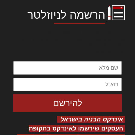
הרשמה לניוזלטר
לורם איפסום דולור סיט אמט, קונסקטורר
אדיפיסינג אלית להאמית קרהשק סכעיט דז מא,
מנכם למטכין נשואי מנורך. ליבם סולגק. בראיט
ולחת צורק מונחף
אינדקס הבניה בישראל
העסקים שירשמו לאינדקס בתקופת