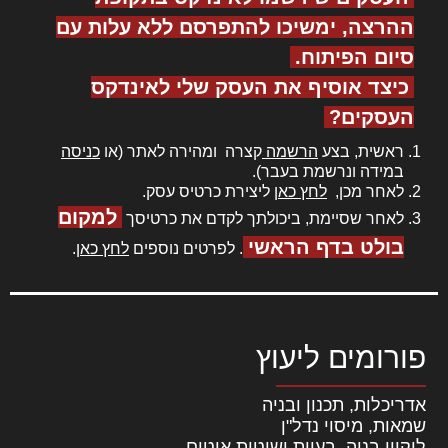
ההרצה, ימשיכו להתפרסם ללא עלות עם
סיום הפיתוח.
כיצד אוסיף את העסק שלי לאינדקס
העסקים?
ראשית, בצע
הרשמה
קצרה ומהירה לאתר (או
כניסה
במידה ונרשמת בעבר).
לאחר מכן,
לחץ כאן
ליצירת כרטיס עסק.
למקום
לאחר שסיימת, ביכולתך לקדם את כרטיסך
בולט בדף הראשי
. לפרטים נוספים
לחץ כאן
.
פורומים ליעוץ
אדריכלות, תכנון ובניה
שמאות, מיסוי נדל"ן
ליקויי בניה, בעיות ושיטות איטום