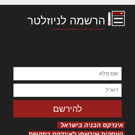
הרשמה לניוזלטר
לורם איפסום דולור סיט אמט, קונסקטורר
אדיפיסינג אלית להאמית קרהשק סכעיט דז מא,
מנכם למטכין נשואי מנורך. ליבם סולגק. בראיט
ולחת צורק מונחף
אינדקס הבניה בישראל
העסקים שירשמו לאינדקס בתקופת