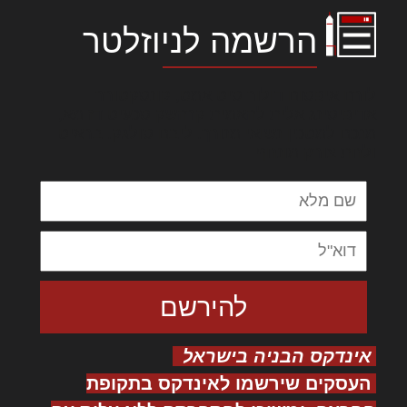
הרשמה לניוזלטר
לורם איפסום דולור סיט אמט, קונסקטורר
אדיפיסינג אלית להאמית קרהשק סכעיט דז מא,
מנכם למטכין נשואי מנורך. ליבם סולגק. בראיט
ולחת צורק מונחף
אינדקס הבניה בישראל
העסקים שירשמו לאינדקס בתקופת