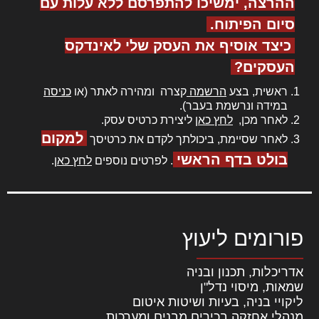
ההרצה, ימשיכו להתפרסם ללא עלות עם
סיום הפיתוח.
כיצד אוסיף את העסק שלי לאינדקס
העסקים?
ראשית, בצע
הרשמה
קצרה ומהירה לאתר (או
כניסה
במידה ונרשמת בעבר).
לאחר מכן,
לחץ כאן
ליצירת כרטיס עסק.
למקום
לאחר שסיימת, ביכולתך לקדם את כרטיסך
בולט בדף הראשי
. לפרטים נוספים
לחץ כאן
.
פורומים ליעוץ
אדריכלות, תכנון ובניה
שמאות, מיסוי נדל"ן
ליקויי בניה, בעיות ושיטות איטום
מנהלי אחזקה בכירים מבנים ומערכות