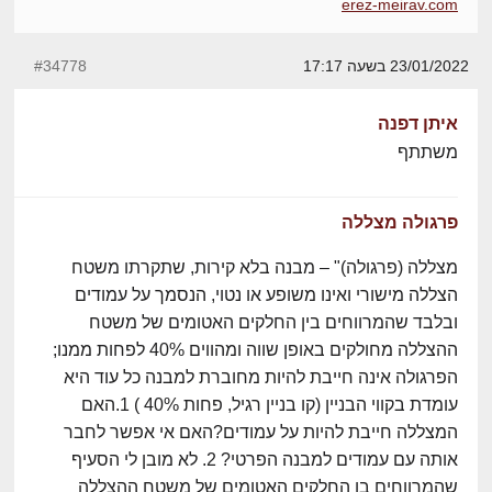
erez-meirav.com
23/01/2022 בשעה 17:17
#34778
איתן דפנה
משתתף
פרגולה מצללה
מצללה (פרגולה)" – מבנה בלא קירות, שתקרתו משטח
הצללה מישורי ואינו משופע או נטוי, הנסמך על עמודים
ובלבד שהמרווחים בין החלקים האטומים של משטח
ההצללה מחולקים באופן שווה ומהווים 40% לפחות ממנו;
הפרגולה אינה חייבת להיות מחוברת למבנה כל עוד היא
עומדת בקווי הבניין (קו בניין רגיל, פחות 40% ) 1.האם
המצללה חייבת להיות על עמודים?האם אי אפשר לחבר
אותה עם עמודים למבנה הפרטי? 2. לא מובן לי הסעיף
שהמרווחים בן החלקים האטומים של משטח ההצללה