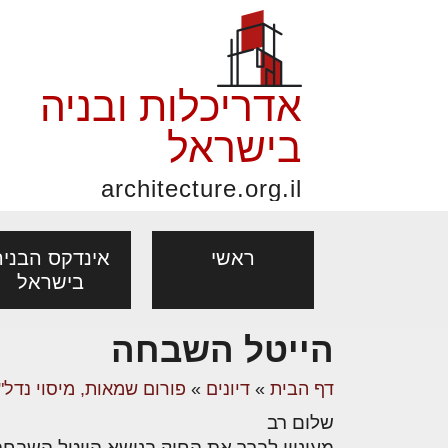
אדריכלות ובניה
בישראל
architecture.org.il
ראשי
אינדקס הבניה
בישראל
הייטל השבחה
פורום אדריכלות, תכנון
פ
אדריכלות: פרוגרמות,
נדל"ן: זכו
דף הבית
»
דיונים
»
פורום שמאות, מיסוי נדל"ן
אדריכלים - מעצב
ובניה
נ
מחקר ועיון
ועסקאות
שלום רב
מקצועות
בנייה
עיצוב הבי
יעוץ מקצועי לבונים, למשפצים
מת
מעוניין לברר את החוק בנושא הייטל השבחה