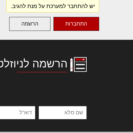
יש להתחבר למערכת על מנת להגיב.
התחברות
הרשמה
הרשמה לניוזלט
לורם איפסום דולור סיט אמט, קונסקטור
אלית להאמית קרהשק סכעיט דז מא, מנ
נשואי מנורך. ליבם סולגק. בראיט ולחת