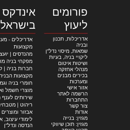
פורומים
אינדקס 
ליעוץ
בישראל
אדריכלות, תכנון
אדריכלים - מעצ
ובניה
מקצועות
שמאות, מיסוי נדל"ן
מהנדסים | יועצ
ליקויי בניה, בעיות
מפקחי בניה מו
ושיטות איטום
חברות בניה | קב
מנהלי אחזקה
בכירים מבנים
מקצועות הבניה
ומערכות
חומרי בניה וגמ
אזור אישי
מוצרי חשמל וא
הרשמה לאתר
שירותים לענף ה
התחברות
ריהוט | מטבחי
צור קשר
אודות
אבזור ומוצרים 
מגזין: בנייה
לימודי עיצוב, א
מגזין: תוכן שיווקי
הנדסה ונדל"ן