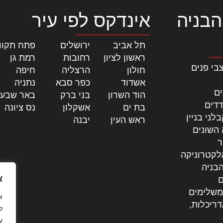
הבניה
אינדקס לפי עיר
תל אביב
|
ירושלים
|
פתח תקוו
ראשון לציון
|
רחובות
|
רמת גן
|
בי פנים
חולון
|
הרצליה
|
חיפה
|
אשדוד
|
כפר סבא
|
נתניה
|
ים
הוד השרון
|
בני ברק
|
באר שבע
דדים
בת ים
|
אשקלון
|
נס ציונה
|
לני בניין
ראש העין
|
יבנה
|
 השונים
ר
לקטרוניקה
בניה
א
ם
משלימים
דריכלות,
ל
ע