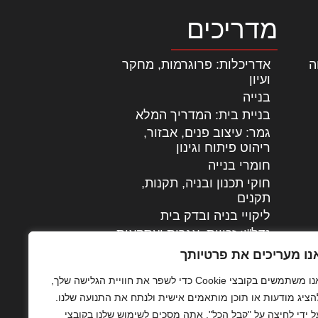
מדריכים
ה
|
אדריכלות: פרוגרמות, מחקר
ועיון
בנייה
בניית בית: המדריך המלא
גמר: עיצוב פנים, אבזור,
|
ריהוט פיתוח וגינון
חומרי בנייה
חוקי תכנון ובניה, תקנות,
תקנים
ליקויי בניה ובדק בית
נדל"ן: זכויות, אגרות ועסקאות
עיצוב הבית
נו מעריכים את פרטיותך
עקרונות ניהול אחזקה
אנו משתמשים בקובצי Cookie כדי לשפר את חוויית הגלישה שלך,
מתקדמות
הציג מודעות או תוכן מותאמים אישית ולנתח את התנועה שלנו.
צילום אדריכלי
ל ידי לחיצה על "קבל הכל", אתה מסכים לשימוש שלנו בקובצי