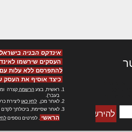
אינדקס הבניה בישראל
ר
העסקים שירשמו לאינד
להתפרסם ללא עלות עם ס
כיצד אוסיף את העסק ש
ר אדיפיסינג
ראשית, בצע
הרשמה
קצרה ומה
כם למטכין
בעבר).
 צורק מונחף
לאחר מכן,
לחץ כאן
ליצירת כרט
לאחר שסיימת, ביכולתך לקדם 
הראשי
. לפרטים נוספים
לחץ