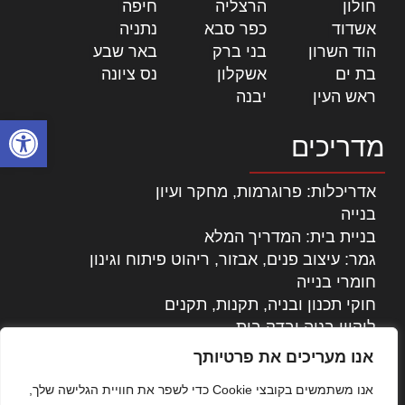
חולון
|
הרצליה
|
חיפה
|
אשדוד
|
כפר סבא
|
נתניה
|
הוד השרון
|
בני ברק
|
באר שבע
|
בת ים
|
אשקלון
|
נס ציונה
|
ראש העין
|
יבנה
|
פתח סרגל
מדריכים
אדריכלות: פרוגרמות, מחקר ועיון
בנייה
בניית בית: המדריך המלא
גמר: עיצוב פנים, אבזור, ריהוט פיתוח וגינון
חומרי בנייה
חוקי תכנון ובניה, תקנות, תקנים
ליקויי בניה ובדק בית
נדל"ן: זכויות, אגרות ועסקאות
אנו מעריכים את פרטיותך
עיצוב הבית
אנו משתמשים בקובצי Cookie כדי לשפר את חוויית הגלישה שלך,
עקרונות ניהול אחזקה מתקדמות