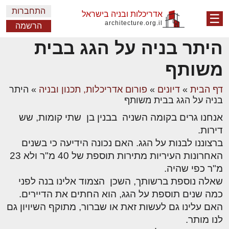
התחברות
אדריכלות ובניה בישראל
☰
architecture.org.il
הרשמה
היתר בניה על הגג בבית
משותף
דף הבית
»
דיונים
»
פורום אדריכלות, תכנון ובניה
»
היתר
בניה על הגג בבית משותף
אנחנו גרים בקומה השניה בבנין בן שתי קומות, שש
דירות.
ברצוננו לבנות על הגג. האם נכונה הידיעה כי בשנים
האחרונות העיריות מתירות תוספת של 40 מ"ר ולא 23
מ"ר כפי שהיה.
שאלה נוספת ברשותך, השכן הצמוד אלינו בנה לפני
כמה שנים תוספת על הגג, הוא החתים את הדיירים.
האם עלינו גם לעשות זאת או שברור, מתוקף השיויון גם
לנו מותר.