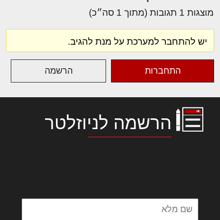
מוצגות 1 תגובות (מתוך 1 סה״כ)
יש להתחבר למערכת על מנת להגיב.
התחברות
הרשמה
הרשמה לניוזלטר
לורם איפסום דולור סיט אמט, קונסקטורר
אדיפיסינג אלית להאמית קרהשק סכעיט דז מא,
מנכם למטכין נשואי מנורך. ליבם סולגק. בראיט
ולחת צורק מונחף