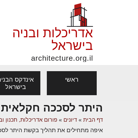
אדריכלות ובניה
בישראל
architecture.org.il
ראשי
אינדקס הבניה
בישראל
השקע
היתר לסככה חקלאית
נדלן
פורום אדריכלות, תכנון
פ
אדריכלות: פרוגרמות,
נדל"ן: זכו
ההזדמ
דף הבית
»
דיונים
»
פורום אדריכלות, תכנון וב
אדריכלים - מעצב
ובניה
נ
ההשקע
מחקר ועיון
ועסקאות
איפה מתחילים את תהליך בקשת היתר לסככה
בין נ
מקצועות
בנייה
עיצוב הבי
יעוץ מקצועי לבונים, למשפצים
מת