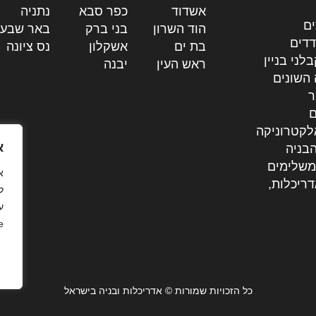
אשדוד
|
כפר סבא
|
נתניה
|
ים
הוד השרון
|
בני ברק
|
באר שבע
דדים
בת ים
|
אשקלון
|
נס ציונה
|
לני בניין
ראש העין
|
יבנה
|
 השונים
ר
ם
לקטרוניקה
א
בניה
משלימים
דריכלות,
ל
ע
.
כל הזכויות שמורות © אדריכלות ובניה בישראל