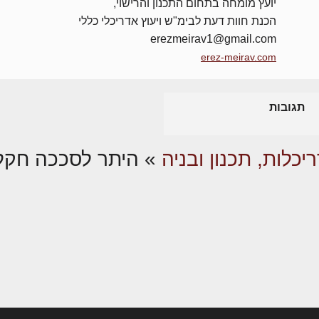
יועץ מומחה בתחום התכנון והרישוי,
הכנת חוות דעת לבימ"ש ויעוץ אדריכלי כללי
erezmeirav1@gmail.com
erez-meirav.com
תגובות
יכלות, תכנון ובניה
»
היתר לסככה חקל