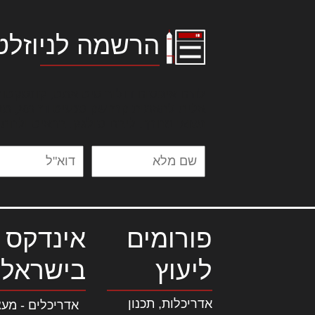
הרשמה לניוזלט
לורם איפסום דולור סיט אמט, קונסקטור
אלית להאמית קרהשק סכעיט דז מא, מנ
נשואי מנורך. ליבם סולגק. בראיט ולחת
פורומים
אינדקס 
ליעוץ
בישראל
אדריכלות, תכנון
אדריכלים - מעצ