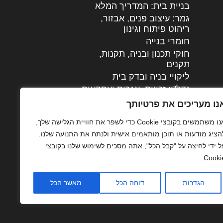
בניית בית: המדריך המלא
גמר: עיצוב פנים, אבזור,
|
ריהוט פיתוח וגינון
חומרי בנייה
חוקי תכנון ובניה, תקנות,
תקנים
ליקויי בניה ובדק בית
נדל"ן: זכויות, אגרות ועסקאות
עיצוב הבית
נו מעריכים את פרטיותך
עקרונות ניהול אחזקה
אנו משתמשים בקובצי Cookie כדי לשפר את חוויית הגלישה שלך,
מתקדמות
הציג מודעות או תוכן מותאמים אישית ולנתח את התנועה שלנו.
צילום אדריכלי
ל ידי לחיצה על "קבל הכל", אתה מסכים לשימוש שלנו בקובצי
שיווק נדלן
Cookie
שיטות בניה: מפרטים
והמלצות
הגדרות
דוחה הכל
מאשר הכל
תוכן שיווקי