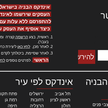
אינדקס הבניה בישראל
ר
העסקים שירשמו לאינד
להתפרסם ללא עלות עם ס
כיצד אוסיף את העסק ש
ר אדיפיסינג
ראשית, בצע
הרשמה
קצרה ומה
כם למטכין
בעבר).
 צורק מונחף
לאחר מכן,
לחץ כאן
ליצירת כרט
לאחר שסיימת, ביכולתך לקדם 
הראשי
. לפרטים נוספים
לחץ
הבניה
אינדקס לפי עיר
תל אביב
|
ירושלים
|
פתח תקוו
ראשון לציון
|
רחובות
|
רמת גן
|
בי פנים
חולון
|
הרצליה
|
חיפה
|