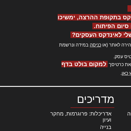
קס בתקופת ההרצה, ימשיכו
יום הפיתוח.
לי לאינדקס העסקים?
ירה לאתר (או
כניסה
במידה ונרשמת
יס עסק.
למקום בולט בדף
את כרטיסך
 כאן
.
מדריכים
ה
|
אדריכלות: פרוגרמות, מחקר
ועיון
בנייה