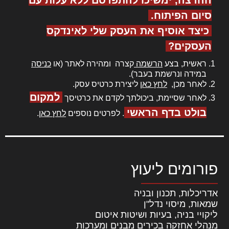
סיום הפיתוח.
כיצד אוסיף את העסק שלי לאינדקס
העסקים?
ראשית, בצע
הרשמה
קצרה ומהירה לאתר (או
כניסה
במידה ונרשמת בעבר).
לאחר מכן,
לחץ כאן
ליצירת כרטיס עסק.
למקום
לאחר שסיימת, ביכולתך לקדם את כרטיסך
בולט בדף הראשי
. לפרטים נוספים
לחץ כאן
.
פורומים ליעוץ
אדריכלות, תכנון ובניה
שמאות, מיסוי נדל"ן
ליקויי בניה, בעיות ושיטות איטום
מנהלי אחזקה בכירים מבנים ומערכות