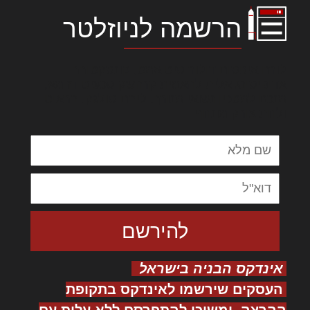
הרשמה לניוזלטר
לורם איפסום דולור סיט אמט, קונסקטורר
אדיפיסינג אלית להאמית קרהשק סכעיט דז מא,
מנכם למטכין נשואי מנורך. ליבם סולגק. בראיט
ולחת צורק מונחף
אינדקס הבניה בישראל
העסקים שירשמו לאינדקס בתקופת
ההרצה, ימשיכו להתפרסם ללא עלות עם