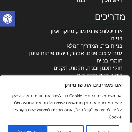
ראש העין
|
יבנה
|
פתח סרגל
מדריכים
אדריכלות: פרוגרמות, מחקר ועיון
בנייה
בניית בית: המדריך המלא
גמר: עיצוב פנים, אבזור, ריהוט פיתוח וגינון
חומרי בנייה
חוקי תכנון ובניה, תקנות, תקנים
ליקויי בניה ובדק בית
נדל"ן: זכויות, אגרות ועסקאות
אנו מעריכים את פרטיותך
עיצוב הבית
אנו משתמשים בקובצי Cookie כדי לשפר את חוויית הגלישה שלך,
עקרונות ניהול אחזקה מתקדמות
להציג מודעות או תוכן מותאמים אישית ולנתח את התנועה שלנו.
צילום אדריכלי
על ידי לחיצה על "קבל הכל", אתה מסכים לשימוש שלנו בקובצי
שיווק נדלן
Cookie.
שיטות בניה: מפרטים והמלצות
תוכן שיווקי
הגדרות
דוחה הכל
מאשר הכל