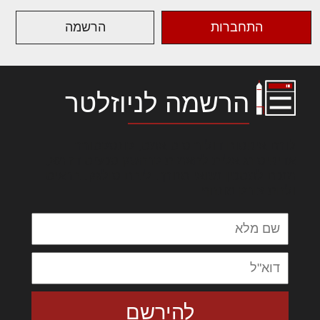
התחברות
הרשמה
הרשמה לניוזלטר
לורם איפסום דולור סיט אמט, קונסקטורר
אדיפיסינג אלית להאמית קרהשק סכעיט דז מא,
מנכם למטכין נשואי מנורך. ליבם סולגק. בראיט
ולחת צורק מונחף