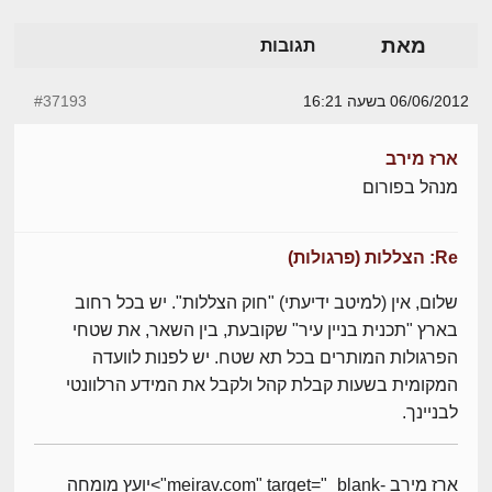
מאת
תגובות
06/06/2012 בשעה 16:21
#37193
ארז מירב
מנהל בפורום
Re: הצללות (פרגולות)
שלום, אין (למיטב ידיעתי) "חוק הצללות". יש בכל רחוב
בארץ "תכנית בניין עיר" שקובעת, בין השאר, את שטחי
הפרגולות המותרים בכל תא שטח. יש לפנות לוועדה
המקומית בשעות קבלת קהל ולקבל את המידע הרלוונטי
לבניינך.
ארז מירב -meirav.com" target="_blank">יועץ מומחה