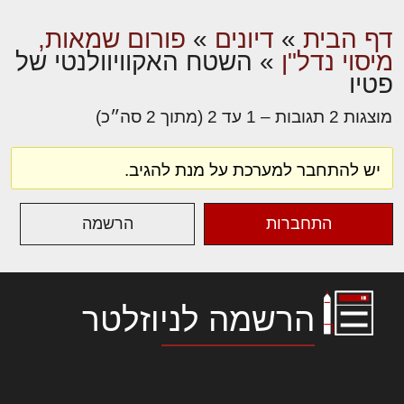
דף הבית
»
דיונים
»
פורום שמאות,
מיסוי נדל"ן
»
השטח האקוויוולנטי של
פטיו
מוצגות 2 תגובות – 1 עד 2 (מתוך 2 סה״כ)
יש להתחבר למערכת על מנת להגיב.
התחברות
הרשמה
הרשמה לניוזלטר
לורם איפסום דולור סיט אמט, קונסקטורר
אדיפיסינג אלית להאמית קרהשק סכעיט דז מא,