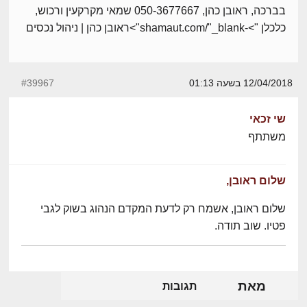
בברכה, ראובן כהן, 050-3677667 שמאי מקרקעין ורכוש,
כלכלן ">-shamaut.com/"_blank">ראובן כהן | ניהול נכסים
12/04/2018 בשעה 01:13
#39967
שי זכאי
משתתף
שלום ראובן,
שלום ראובן, אשמח רק לדעת המקדם הנהוג בשוק לגבי
פטיו. שוב תודה.
מאת
תגובות