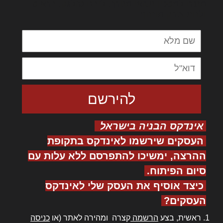
מנכם למטכין נשואי מנורך. ליבם סולגק. בראיט
ולחת צורק מונחף
אינדקס הבניה בישראל
העסקים שירשמו לאינדקס בתקופת
ההרצה, ימשיכו להתפרסם ללא עלות עם
סיום הפיתוח.
כיצד אוסיף את העסק שלי לאינדקס
העסקים?
ראשית, בצע
הרשמה
קצרה ומהירה לאתר (או
כניסה