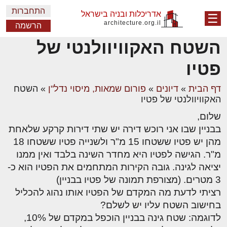
התחברות
אדריכלות ובניה בישראל
☰
architecture.org.il
הרשמה
השטח האקוויוולנטי של
פטיו
דף הבית
»
דיונים
»
פורום שמאות, מיסוי נדל"ן
»
השטח
האקוויוולנטי של פטיו
שלום,
בבניין שבו אני רוכש דירה יש שתי דירות קרקע שלאחת
מהן יש פטיו ששטחו 15 מ"ר ולשנייה פטיו ששטחו 18
מ"ר. הגישה לפטיו היא מחדר השינה בלבד ואין ממנו
יציאה לגינה. גובה הקירות המתחמים את הפטיו הוא כ-
3 מטרים. (מצורפת תמונה של פטיו בבניין)
רציתי לדעת מה המקדם של הפטיו אותו נהוג להכליל
בחישוב השטח עליו יש לשלם?
לדוגמה: שטח גינה בבניין הוכפל במקדם של 10%,