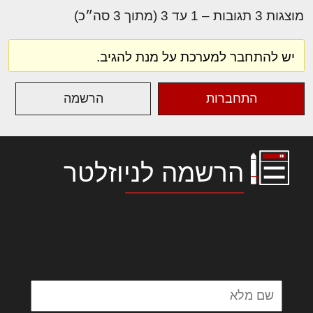
מוצגות 3 תגובות – 1 עד 3 (מתוך 3 סה״כ)
יש להתחבר למערכת על מנת להגיב.
התחברות
הרשמה
הרשמה לניוזלטר
לורם איפסום דולור סיט אמט, קונסקטורר
אדיפיסינג אלית להאמית קרהשק סכעיט דז מא,
מנכם למטכין נשואי מנורך. ליבם סולגק. בראיט
ולחת צורק מונחף