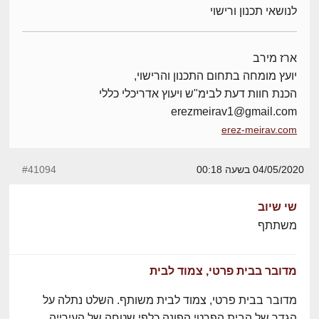
לנושאי תכנון ורישוי
ארז מירב
יועץ מומחה בתחום התכנון והרישוי,
הכנת חוות דעת לבימ"ש ויעוץ אדריכלי כללי
erezmeirav1@gmail.com
erez-meirav.com
04/05/2020 בשעה 00:18
#41094
שי שיוב
משתתף
מדובר בבית פרטי, צמוד לבית
מדובר בבית פרטי, צמוד לבית משותף. השלט נתלה על
הגדר של הבית הפרטי הפונה כלפי שטחה של העירייה.