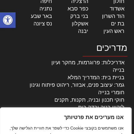
חולון
|
הרצליה
|
חיפה
|
אשדוד
|
כפר סבא
|
נתניה
|
פתח סרגל
הוד השרון
|
בני ברק
|
באר שבע
|
בת ים
|
אשקלון
|
נס ציונה
|
ראש העין
|
יבנה
|
מדריכים
אדריכלות: פרוגרמות, מחקר ועיון
בנייה
בניית בית: המדריך המלא
גמר: עיצוב פנים, אבזור, ריהוט פיתוח וגינון
חומרי בנייה
חוקי תכנון ובניה, תקנות, תקנים
ליקויי בניה ובדק בית
נדל"ן: זכויות, אגרות ועסקאות
אנו מעריכים את פרטיותך
עיצוב הבית
אנו משתמשים בקובצי Cookie כדי לשפר את חוויית הגלישה שלך,
עקרונות ניהול אחזקה מתקדמות