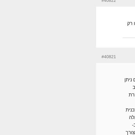
#40822
 רק
#40821
ניתן
ב
רת
כנית
לה
-
צורך