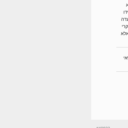
דו
עדה
רי
אלא
לנושאי