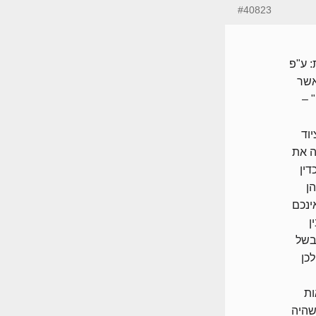
#40823
: ע"פ
אשר
 –
וד
ה את
ין
ן
ינכם
ן
בשל
כן
ות
שהיה