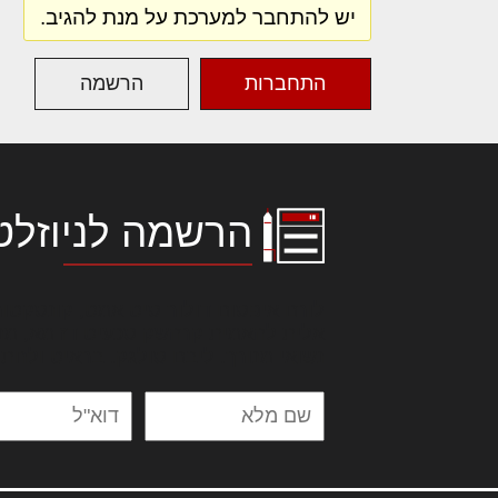
יש להתחבר למערכת על מנת להגיב.
התחברות
הרשמה
הרשמה לניוזלט
לורם איפסום דולור סיט אמט, קונסקטור
אלית להאמית קרהשק סכעיט דז מא, מנ
נשואי מנורך. ליבם סולגק. בראיט ולחת