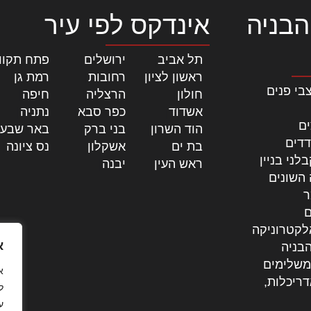
הבניה
אינדקס לפי עיר
תל אביב
|
ירושלים
|
פתח תקוו
ראשון לציון
|
רחובות
|
רמת גן
|
בי פנים
חולון
|
הרצליה
|
חיפה
|
אשדוד
|
כפר סבא
|
נתניה
|
ים
הוד השרון
|
בני ברק
|
באר שבע
דדים
בת ים
|
אשקלון
|
נס ציונה
|
לני בניין
ראש העין
|
יבנה
|
 השונים
ר
ם
לקטרוניקה
א
בניה
משלימים
דריכלות,
ל
ע