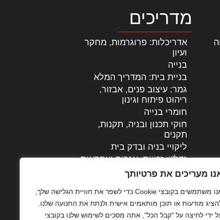
מדריכים
ה
|
אדריכלות: פרוגרמות, מחקר
ועיון
בנייה
בניית בית: המדריך המלא
גמר: עיצוב פנים, אבזור,
|
ריהוט פיתוח וגינון
חומרי בנייה
חוקי תכנון ובניה, תקנות,
תקנים
ליקויי בניה ובדק בית
נדל"ן: זכויות, אגרות ועסקאות
עיצוב הבית
נו מעריכים את פרטיותך
עקרונות ניהול אחזקה
אנו משתמשים בקובצי Cookie כדי לשפר את חוויית הגלישה שלך,
מתקדמות
הציג מודעות או תוכן מותאמים אישית ולנתח את התנועה שלנו.
צילום אדריכלי
ל ידי לחיצה על "קבל הכל", אתה מסכים לשימוש שלנו בקובצי
שיווק נדלן