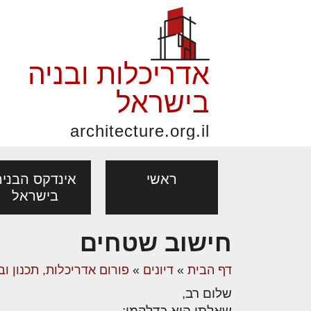
אדריכלות ובניה
בישראל
architecture.org.il
ראשי
אינדקס הבניה
בישראל
חישוב שטחים
פורום אדריכלות, תכנון
פ
אדריכלות: פרוגרמות,
נדל"ן: זכו
דף הבית
»
דיונים
»
פורום אדריכלות, תכנון וב
אדריכלים - מעצב
ובניה
נ
מחקר ועיון
ועסקאות
שלום רב,
מקצועות
בנייה
עיצוב הבי
יעוץ מקצועי לבונים, למשפצים
מת
שאלתי היא כדלקמן: