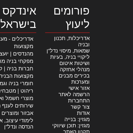
פורומים
אינדקס 
ליעוץ
בישראל
אדריכלות, תכנון
אדריכלים - מעצ
ובניה
מקצועות
שמאות, מיסוי נדל"ן
מהנדסים | יועצ
ליקויי בניה, בעיות
מפקחי בניה מו
ושיטות איטום
חברות בניה | קב
מנהלי אחזקה
בכירים מבנים
מקצועות הבניה
ומערכות
חומרי בניה וגמ
אזור אישי
ריהוט | מטבחי
הרשמה לאתר
מוצרי חשמל וא
התחברות
שירותים לענף ה
צור קשר
אודות
אבזור ומוצרים 
מגזין: בנייה
לימודי עיצוב, א
מגזין: תוכן שיווקי
הנדסה ונדל"ן
תקנון האתר