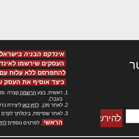
אינדקס הבניה בישראל
ר
העסקים שירשמו לאינד
להתפרסם ללא עלות עם ס
כיצד אוסיף את העסק ש
ר אדיפיסינג
ראשית, בצע
הרשמה
קצרה ומה
כם למטכין
בעבר).
 צורק מונחף
לאחר מכן,
לחץ כאן
ליצירת כרט
לאחר שסיימת, ביכולתך לקדם 
הראשי
. לפרטים נוספים
לחץ