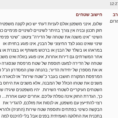
רב
חישוב שטחים
רום
שלום, אינני משפטן אולם לעניות דעתי יש כאן לקונה משפטית
חוק תכנון ובניה אין צורך בהיתר לשינויים לשינויים פנימיים כ
השינוי "אינו משנה את שטחה של הדירה" ציטוט: "שינוי פנימי"
שינוי שאינו נוגע לצד החיצוני של הבנין, אינו פוגע בחזיתו או
במראהו או בשלד של הבנין או ברכוש משותף או בצנרת או צי
אחר המשרתים גם דירות אחרות, אינו פוגע בזולת ואינו משנ
שטחה של הדירה למעט תוספת של שטח מרפסת שנסגרה כד
או את מספרן של יחידות הדיור; בהנחה שהן המסדרון הנ"ל וה
המרפסת המקורה חושבו בעבר כ"שטח שירות" אז לכאורה א
משנים את שטחו הכולל של המבנה, אלא משנים את היחס בי
השטחים העיקריים לשטחי השירות. יהיו משפטנים שיגידו ש
כך, הגדרת החוק אינה נופלת עליכם. אחרים יטענו אחרת… ול
רצוי להתייעץ עם משפטן, או לנסות את מזלכם, להגדיר את
הבקשה כשינוי בפתחים ותוספת שטח שירות (החניה) ולהרא
בתכנית את החלוקה האמיתית בפנים אבל בלי להיכנס למה 