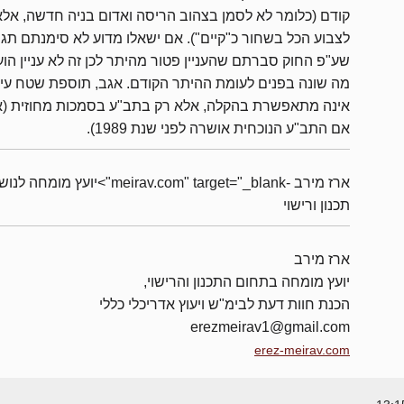
קודם (כלומר לא לסמן בצהוב הריסה ואדום בניה חדשה, אלא
לצבוע הכל בשחור כ"קיים"). אם ישאלו מדוע לא סימנתם תגי
שע"פ החוק סברתם שהעניין פטור מהיתר לכן זה לא עניין הו
מה שונה בפנים לעומת ההיתר הקודם. אגב, תוספת שטח עיק
אינה מתאפשרת בהקלה, אלא רק בתב"ע בסמכות מחוזית (
אם התב"ע הנוכחית אושרה לפני שנת 1989).
ארז מירב -meirav.com" target="_blank">יועץ מומחה 
תכנון ורישוי
ארז מירב
יועץ מומחה בתחום התכנון והרישוי,
הכנת חוות דעת לבימ"ש ויעוץ אדריכלי כללי
erezmeirav1@gmail.com
erez-meirav.com