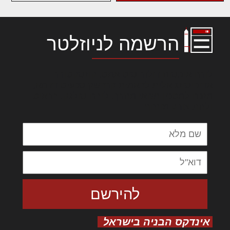
הרשמה לניוזלטר
לורם איפסום דולור סיט אמט, קונסקטורר
אדיפיסינג אלית להאמית קרהשק סכעיט דז מא,
מנכם למטכין נשואי מנורך. ליבם סולגק. בראיט
ולחת צורק מונחף
אינדקס הבניה בישראל