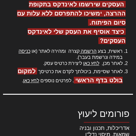
העסקים שירשמו לאינדקס בתקופת
ההרצה, ימשיכו להתפרסם ללא עלות עם
סיום הפיתוח.
כיצד אוסיף את העסק שלי לאינדקס
העסקים?
ראשית, בצע
הרשמה
קצרה ומהירה לאתר (או
כניסה
במידה ונרשמת בעבר).
לאחר מכן,
לחץ כאן
ליצירת כרטיס עסק.
למקום
לאחר שסיימת, ביכולתך לקדם את כרטיסך
בולט בדף הראשי
. לפרטים נוספים
לחץ כאן
.
פורומים ליעוץ
אדריכלות, תכנון ובניה
שמאות, מיסוי נדל"ן