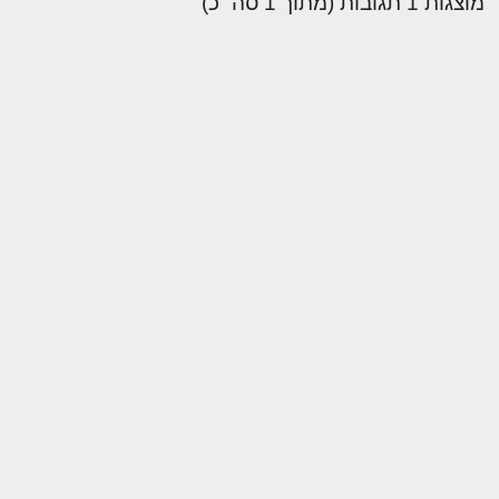
מוצגות 1 תגובות (מתוך 1 סה״כ)