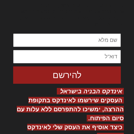
לורם איפסום דולור סיט אמט, קונסקטורר
אדיפיסינג אלית להאמית קרהשק סכעיט דז מא,
מנכם למטכין נשואי מנורך. ליבם סולגק. בראיט
ולחת צורק מונחף
אינדקס הבניה בישראל
העסקים שירשמו לאינדקס בתקופת
ההרצה, ימשיכו להתפרסם ללא עלות עם
סיום הפיתוח.
כיצד אוסיף את העסק שלי לאינדקס