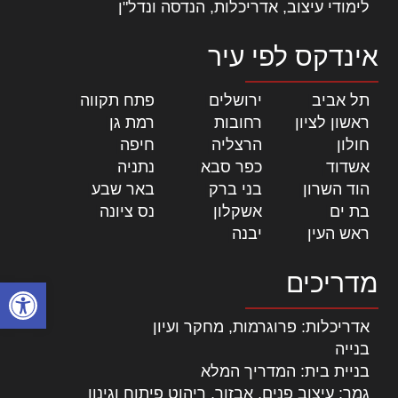
לימודי עיצוב, אדריכלות, הנדסה ונדל"ן
אינדקס לפי עיר
תל אביב
|
ירושלים
|
פתח תקווה
|
ראשון לציון
|
רחובות
|
רמת גן
|
חולון
|
הרצליה
|
חיפה
|
אשדוד
|
כפר סבא
|
נתניה
|
הוד השרון
|
בני ברק
|
באר שבע
|
בת ים
|
אשקלון
|
נס ציונה
|
ראש העין
|
יבנה
|
מדריכים
פתח סרגל
אדריכלות: פרוגרמות, מחקר ועיון
בנייה
בניית בית: המדריך המלא
גמר: עיצוב פנים, אבזור, ריהוט פיתוח וגינון