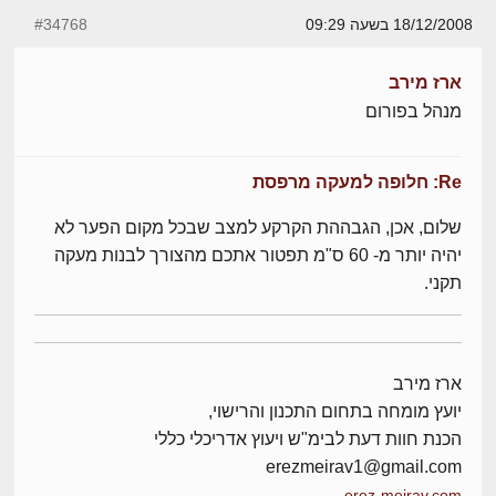
18/12/2008 בשעה 09:29
#34768
ארז מירב
מנהל בפורום
Re: חלופה למעקה מרפסת
שלום, אכן, הגבההת הקרקע למצב שבכל מקום הפער לא
יהיה יותר מ- 60 ס"מ תפטור אתכם מהצורך לבנות מעקה
תקני.
ארז מירב
יועץ מומחה בתחום התכנון והרישוי,
הכנת חוות דעת לבימ"ש ויעוץ אדריכלי כללי
erezmeirav1@gmail.com
erez-meirav.com