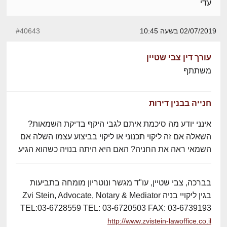
עדי
02/07/2019 בשעה 10:45
#40643
עורך דין צבי שטיין
משתתף
חנייה בבנין דירות
אינני יודע מה סיכמת איתם לגבי היקף בדיקת השמאות?
השאלה אם זה ליקוי תכנוני או ליקוי בביצוע עצמו השלה אם
השמאי ראה את החניה? האם היא היתה בנויה כשהוא הגיע
בברכה, צבי שטיין, עו"ד מגשר ונוטריון מומחה בתביעות
בגין ליקויי בניה Zvi Stein, Advocate, Notary & Mediator
TEL:03-6728559 TEL: 03-6720503 FAX: 03-6739193
http://www.zvistein-lawoffice.co.il