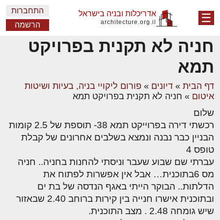
התחברות
אדריכלות ובניה בישראל
☰
architecture.org.il
הרשמה
חניה לא תקנית בפרויקט
תמא
דף הבית
»
דיונים
»
פורום ליקויי בניה, בעיות ושיטות
איטום
»
חניה לא תקנית בפרויקט תמא
שלום
רכשתי דירה בפרוייקט תמא 38- תוספת של 2.5 קומות
הבניין כבר נבנה ונמצא בשלבים אחרונים של קבלת
טופס 4
עברתי שם שבוע שעבר וניסתי להחנות בחניה.. חניה
מס 6בתוכנית… אבל אין אפשרות לפתוח את
הדלתות.. הבוקר הייתי באגף הנדסה של בת ים
ובתוכנית אישרו חנייה בין קירות ברוחב 2.40 שבאזור
שיש גומחה 2.48 . מצב התוכנית.