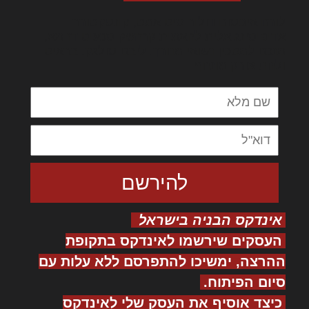
לורם איפסום דולור סיט אמט, קונסקטורר
אדיפיסינג אלית להאמית קרהשק סכעיט דז מא,
מנכם למטכין נשואי מנורך. ליבם סולגק. בראיט
ולחת צורק מונחף
אינדקס הבניה בישראל
העסקים שירשמו לאינדקס בתקופת
ההרצה, ימשיכו להתפרסם ללא עלות עם
סיום הפיתוח.
כיצד אוסיף את העסק שלי לאינדקס