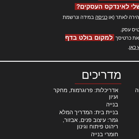
לי לאינדקס העסקים?
ירה לאתר (או
כניסה
במידה ונרשמת
יס עסק.
למקום בולט בדף
את כרטיסך
 כאן
.
מדריכים
ה
|
אדריכלות: פרוגרמות, מחקר
ועיון
בנייה
בניית בית: המדריך המלא
גמר: עיצוב פנים, אבזור,
|
ריהוט פיתוח וגינון
חומרי בנייה