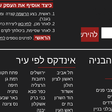
כיצד אוסיף את העסק ש
ר אדיפיסינג
ראשית, בצע
הרשמה
קצרה ומה
כם למטכין
בעבר).
 צורק מונחף
לאחר מכן,
לחץ כאן
ליצירת כרט
לאחר שסיימת, ביכולתך לקדם 
הראשי
. לפרטים נוספים
לחץ
הבניה
אינדקס לפי עיר
תל אביב
|
ירושלים
|
פתח תקוו
ראשון לציון
|
רחובות
|
רמת גן
|
חולון
|
הרצליה
|
חיפה
|
בי פנים
אשדוד
|
כפר סבא
|
נתניה
|
ים
הוד השרון
|
בני ברק
|
באר שבע
דדים
בת ים
|
אשקלון
|
נס ציונה
|
לני בניין
ראש העין
|
יבנה
|