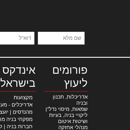
לורם איפסום דולור סיט אמט, קונסקטור
אלית להאמית קרהשק סכעיט דז מא, מנ
נשואי מנורך. ליבם סולגק. בראיט ולחת
פורומים
אינדקס 
ליעוץ
בישראל
אדריכלות, תכנון
מקצועות
ובניה
אדריכלים - מעצ
שמאות, מיסוי נדל"ן
מהנדסים | יועצ
ליקויי בניה, בעיות
מפקחי בניה מו
ושיטות איטום
חברות בניה | קב
מנהלי אחזקה