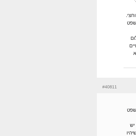
חצי.
שפט
ום
ים
א
#40811
שפט
יש
יהיו