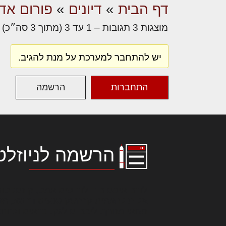
דף הבית
»
דיונים
»
פורום אדר
מוצגות 3 תגובות – 1 עד 3 (מתוך 3 סה״כ)
יש להתחבר למערכת על מנת להגיב.
התחברות
הרשמה
הרשמה לניוזלט
לורם איפסום דולור סיט אמט, קונסקטור
אלית להאמית קרהשק סכעיט דז מא, מנ
נשואי מנורך. ליבם סולגק. בראיט ולחת