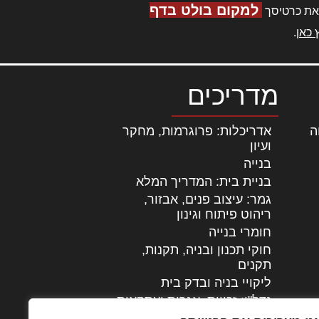
למקום בולט בדף
את כרטיסך
 כאן
.
מדריכים
ה
|
אדריכלות: פרוגרמות, מחקר
ועיון
בנייה
בניית בית: המדריך המלא
גמר: עיצוב פנים, אבזור,
|
ריהוט פיתוח וגינון
חומרי בנייה
חוקי תכנון ובניה, תקנות,
תקנים
ליקויי בניה ובדק בית
נדל"ן: זכויות, אגרות ועסקאות
עיצוב הבית