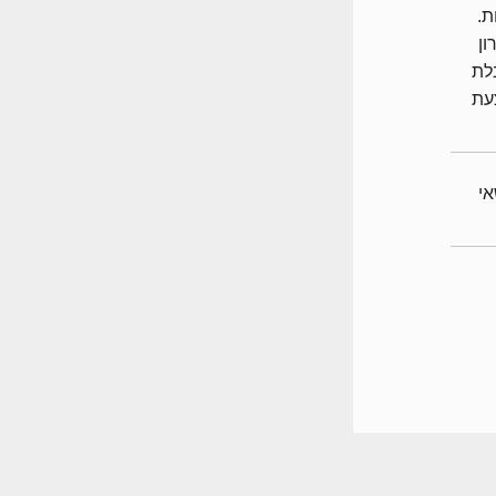
ת.
ן
לת
צעת
לנושאי