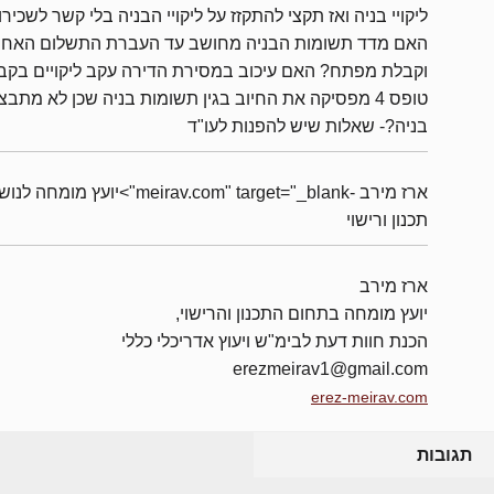
ליקויי בניה ואז תקצי להתקזז על ליקויי הבניה בלי קשר לשכירו
האם מדד תשומות הבניה מחושב עד העברת התשלום האחרו
וקבלת מפתח? האם עיכוב במסירת הדירה עקב ליקויים בקב
טופס 4 מפסיקה את החיוב בגין תשומות בניה שכן לא מתב
בניה?- שאלות שיש להפנות לעו"ד
ארז מירב -meirav.com" target="_blank">יועץ מומחה 
תכנון ורישוי
ארז מירב
יועץ מומחה בתחום התכנון והרישוי,
הכנת חוות דעת לבימ"ש ויעוץ אדריכלי כללי
erezmeirav1@gmail.com
erez-meirav.com
תגובות