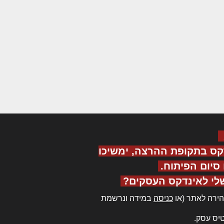
קס בתקופת ההרצה, ימשיכו
יום הפיתוח.
לי לאינדקס העסקים?
ירה לאתר (או
כניסה
במידה ונרשמת
יס עסק.