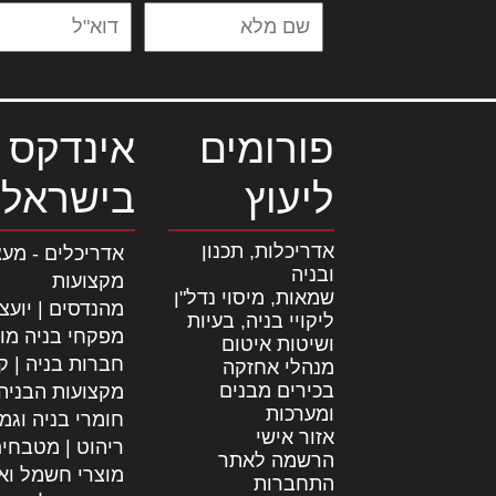
פורומים
אינדקס 
ליעוץ
בישראל
אדריכלות, תכנון
אדריכלים - מעצ
ובניה
מקצועות
שמאות, מיסוי נדל"ן
מהנדסים | יועצ
ליקויי בניה, בעיות
מפקחי בניה מו
ושיטות איטום
חברות בניה | קב
מנהלי אחזקה
בכירים מבנים
מקצועות הבניה
ומערכות
חומרי בניה וגמ
אזור אישי
ריהוט | מטבחי
הרשמה לאתר
מוצרי חשמל וא
התחברות