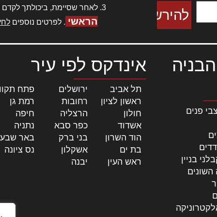
לאחר שסיימת, ביכולתך לקדם 
הראשי
. לפרטים נוספים
לחץ
הבניה
אינדקס לפי עיר
תל אביב
|
ירושלים
|
פתח תקוו
ראשון לציון
|
רחובות
|
רמת גן
|
בי פנים
חולון
|
הרצליה
|
חיפה
|
אשדוד
|
כפר סבא
|
נתניה
|
ים
הוד השרון
|
בני ברק
|
באר שבע
דדים
בת ים
|
אשקלון
|
נס ציונה
|
לני בניין
ראש העין
|
יבנה
|
 השונים
ר
ם
לקטרוניקה