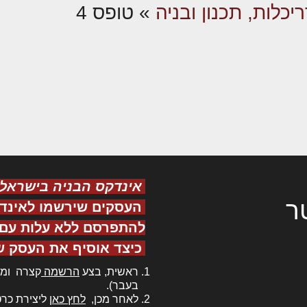
יכלות, תכנון ובניה
»
טופס 4
אינדקס הבניה בישראל
ר
העסקים שירשמו לאינד
להתפרסם ללא עלות עם ס
כיצד אוסיף את העסק ש
ר אדיפיסינג
ראשית, בצע
הרשמה
קצרה ומה
כם למטכין
בעבר).
 צורק מונחף
לאחר מכן,
לחץ כאן
ליצירת כרט