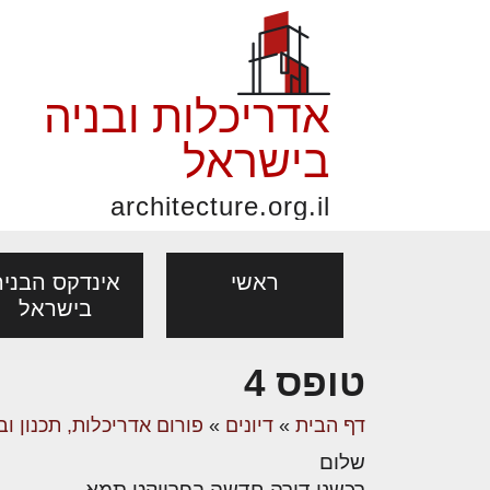
אדריכלות ובניה
בישראל
architecture.org.il
ראשי
אינדקס הבניה
בישראל
טופס 4
פורום אדריכלות, תכנון
פ
אדריכלות: פרוגרמות,
נדל"ן: זכו
דף הבית
»
דיונים
»
פורום אדריכלות, תכנון וב
אדריכלים - מעצב
ובניה
נ
מחקר ועיון
ועסקאות
שלום
מקצועות
בנייה
עיצוב הבי
יעוץ מקצועי לבונים, למשפצים
מת
רכשנו דירה חדשה בפרויקט תמא.