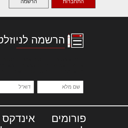
התחברות
הרשמה
הרשמה לניוזלט
לורם איפסום דולור סיט אמט, קונסקטור
אלית להאמית קרהשק סכעיט דז מא, מנ
נשואי מנורך. ליבם סולגק. בראיט ולחת
פורומים
אינדקס 