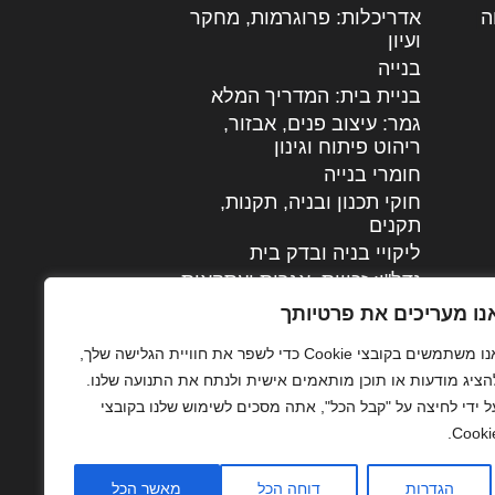
ה
|
אדריכלות: פרוגרמות, מחקר
ועיון
בנייה
בניית בית: המדריך המלא
גמר: עיצוב פנים, אבזור,
|
ריהוט פיתוח וגינון
חומרי בנייה
חוקי תכנון ובניה, תקנות,
תקנים
ליקויי בניה ובדק בית
נדל"ן: זכויות, אגרות ועסקאות
עיצוב הבית
נו מעריכים את פרטיותך
עקרונות ניהול אחזקה
אנו משתמשים בקובצי Cookie כדי לשפר את חוויית הגלישה שלך,
מתקדמות
הציג מודעות או תוכן מותאמים אישית ולנתח את התנועה שלנו.
צילום אדריכלי
ל ידי לחיצה על "קבל הכל", אתה מסכים לשימוש שלנו בקובצי
שיווק נדלן
Cookie
שיטות בניה: מפרטים
והמלצות
הגדרות
דוחה הכל
מאשר הכל
תוכן שיווקי