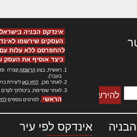
אינדקס הבניה בישראל
ר
העסקים שירשמו לאינד
להתפרסם ללא עלות עם ס
כיצד אוסיף את העסק ש
ר אדיפיסינג
ראשית, בצע
הרשמה
קצרה ומה
כם למטכין
בעבר).
 צורק מונחף
לאחר מכן,
לחץ כאן
ליצירת כרט
לאחר שסיימת, ביכולתך לקדם 
הראשי
. לפרטים נוספים
לחץ
הבניה
אינדקס לפי עיר