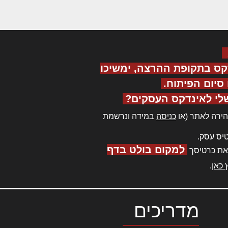
קס בתקופת ההרצה, ימשיכו
יום הפיתוח.
לי לאינדקס העסקים?
ירה לאתר (או
כניסה
במידה ונרשמת
יס עסק.
למקום בולט בדף
את כרטיסך
 כאן
.
מדריכים