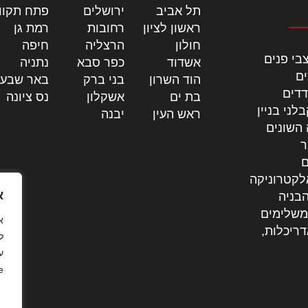
תל אביב
|
ירושלים
|
פתח תקוו
ראשון לציון
|
רחובות
|
רמת גן
|
חולון
|
הרצליה
|
חיפה
|
בי פנים
אשדוד
|
כפר סבא
|
נתניה
|
ים
הוד השרון
|
בני ברק
|
באר שבע
דדים
בת ים
|
אשקלון
|
נס ציונה
|
לני בניין
ראש העין
|
יבנה
|
 השונים
ר
ם
לקטרוניקה
א
בניה
משלימים
דריכלות,
ל
ע
.