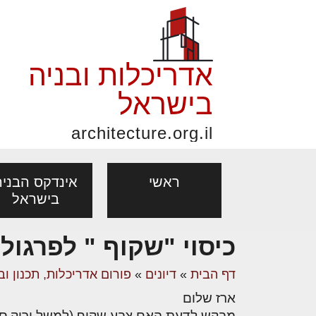
אדריכלות ובניה
בישראל
architecture.org.il
ראשי
אינדקס הבניה
בישראל
כיסוי "שקוף " לפרגול
פורום אדריכלות, תכנון
פ
אדריכלות: פרוגרמות,
נדל"ן: זכו
דף הבית
»
דיונים
»
פורום אדריכלות, תכנון וב
מקצועות
ובניה
נ
מחקר ועיון
ועסקאות
ארז שלום
אדריכלים - מעצב
בנייה
עיצוב הבי
יעוץ מקצועי לבונים, למשפצים
מת
מבקש לדעת האם צבע שקוף (למשל ירוק ספר