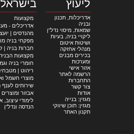
ליעוץ
בישראל
אדריכלות, תכנון
מקצועות
ובניה
אדריכלים - מעצ
שמאות, מיסוי נדל"ן
מהנדסים | יועצ
ליקויי בניה, בעיות
מפקחי בניה מו
ושיטות איטום
חברות בניה | קב
מנהלי אחזקה
בכירים מבנים
מקצועות הבניה
ומערכות
חומרי בניה וגמ
אזור אישי
ריהוט | מטבחי
הרשמה לאתר
מוצרי חשמל וא
התחברות
שירותים לענף ה
צור קשר
אודות
אבזור ומוצרים 
מגזין: בנייה
לימודי עיצוב, א
מגזין: תוכן שיווקי
הנדסה ונדל"ן
תקנון האתר