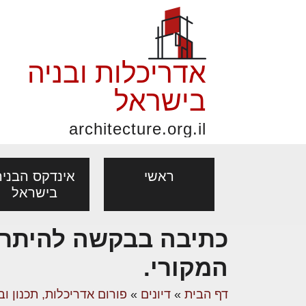
אדריכלות ובניה
בישראל
architecture.org.il
ראשי
אינדקס הבניה
בישראל
כתיבה בבקשה להיתר 
פורום אדריכלות, תכנון
פ
המקורי.
אדריכלות: פרוגרמות,
נדל"ן: זכו
מקצועות
ובניה
נ
מחקר ועיון
ועסקאות
דף הבית
»
דיונים
»
פורום אדריכלות, תכנון וב
אדריכלים - מעצב
בנייה
עיצוב הבי
יעוץ מקצועי לבונים, למשפצים
מת