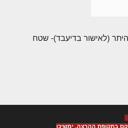
תר (לאישור בדיעבד)- שטח
קס בתקופת ההרצה, ימשיכו