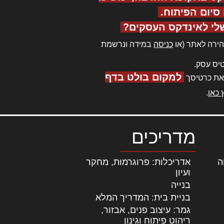
יום הפיתוח.
לי לאינדקס העסקים?
ירה לאתר (או
כניסה
במידה ונרשמת
יס עסק.
למקום בולט בדף
את כרטיסך
 כאן
.
מדריכים
ה
|
אדריכלות: פרוגרמות, מחקר
ועיון
בנייה
בניית בית: המדריך המלא
גמר: עיצוב פנים, אבזור,
|
ריהוט פיתוח וגינון