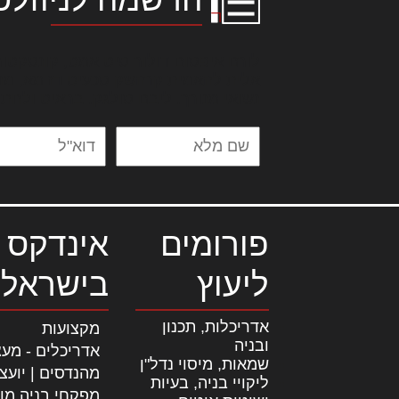
לורם איפסום דולור סיט אמט, קונסקטור
אלית להאמית קרהשק סכעיט דז מא, מנ
נשואי מנורך. ליבם סולגק. בראיט ולחת
פורומים
אינדקס 
ליעוץ
בישראל
אדריכלות, תכנון
מקצועות
ובניה
אדריכלים - מעצ
שמאות, מיסוי נדל"ן
מהנדסים | יועצ
ליקויי בניה, בעיות
מפקחי בניה מו