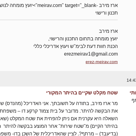
ארז מירב -meirav.com" target="_blank">יועץ מומחה 
תכנון ורישוי
ארז מירב
יועץ מומחה בתחום התכנון והרישוי,
הכנת חוות דעת לבימ"ש ויעוץ אדריכלי כללי
erezmeirav1@gmail.com
erez-meirav.com
תי
שטח מקלט שקיים בהיתר המקורי
ף
מר ארז מירב, בתודה על תשובתך. אני האדריכל (מהנדס) ש
את הבקשה להיתר. מדובר על בית צמוד קרקע דו – משפחתי
השאלה היא עקרנית אם ניתן להפחית את שטח המקלט (שאו
בהיתר הקיים) מ"שטח שירות" אחר המוצע בבקשה להיתר ה
(בדיעבד) – מרתף?. לציין שהאדריכלית של השכן בדו- משפ