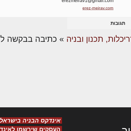
erezmeirav1@gmail.com
erez-meirav.com
תגובות
יכלות, תכנון ובניה
»
כתיבה בבקשה להי
אינדקס הבניה בישראל
ר
העסקים שירשמו לאינד