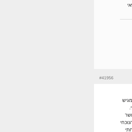
לנושאי
#41956
מגיש
.
שר
נוכחי
חתי