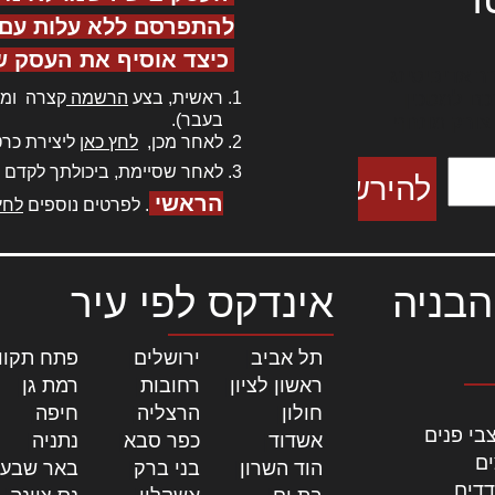
להתפרסם ללא עלות עם ס
כיצד אוסיף את העסק ש
ר אדיפיסינג
ראשית, בצע
הרשמה
קצרה ומה
כם למטכין
בעבר).
 צורק מונחף
לאחר מכן,
לחץ כאן
ליצירת כרט
לאחר שסיימת, ביכולתך לקדם 
הראשי
. לפרטים נוספים
לחץ
הבניה
אינדקס לפי עיר
תל אביב
|
ירושלים
|
פתח תקוו
ראשון לציון
|
רחובות
|
רמת גן
|
חולון
|
הרצליה
|
חיפה
|
בי פנים
אשדוד
|
כפר סבא
|
נתניה
|
ים
הוד השרון
|
בני ברק
|
באר שבע
דדים