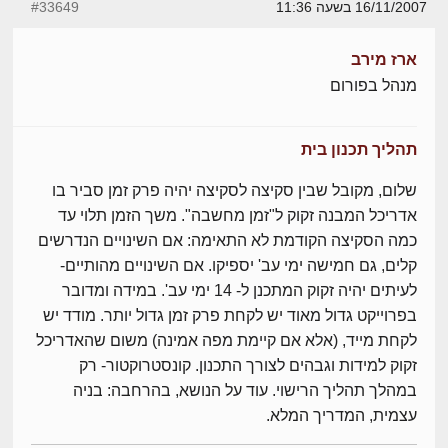
16/11/2007 בשעה 11:36
#33649
ארז מירב
מנהל בפורום
תהליך תכנון בית
שלום, מקובל שבין סקיצה לסקיצה יהיה פרק זמן סביר בו
אדריכל המבנה זקוק ל"זמן מחשבה". משך הזמן תלוי עד
כמה הסקיצה הקודמת לא התאימה: אם השינויים הנדרשים
קלים, גם חמישה ימי עב' יספיקו. אם השינויים מהותיים-
לעיתים יהיה זקוק המתכנן ל- 14 ימי עב'. במידה ומדובר
בפרוייקט גדול מאוד יש לקחת פרק זמן גדול יותר. מודד יש
לקחת מייד, (אלא אם קיימת מפה אמינה) משום שהאדריכל
זקוק למידות וגבהים לצורך התכנון. קונסטרוקטור- רק
במהלך תהליך הרישוי. עוד על הנושא, בהרחבה: בניה
עצמית, המדריך המלא.