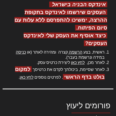
אינדקס הבניה בישראל
העסקים שירשמו לאינדקס בתקופת
ההרצה, ימשיכו להתפרסם ללא עלות עם
סיום הפיתוח.
כיצד אוסיף את העסק שלי לאינדקס
העסקים?
ראשית, בצע
הרשמה
קצרה ומהירה לאתר (או
כניסה
במידה ונרשמת בעבר).
לאחר מכן,
לחץ כאן
ליצירת כרטיס עסק.
למקום
לאחר שסיימת, ביכולתך לקדם את כרטיסך
בולט בדף הראשי
. לפרטים נוספים
לחץ כאן
.
פורומים ליעוץ