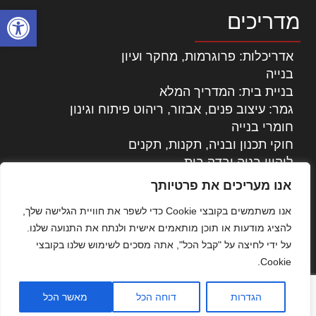
פתח סרגל
מדריכים
אדריכלות: פרוגרמות, מחקר ועיון
בנייה
בניית בית: המדריך המלא
גמר: עיצוב פנים, אבזור, ריהוט פיתוח וגינון
חומרי בנייה
חוקי תכנון ובניה, תקנות, תקנים
ליקויי בניה ובדק בית
נדל"ן: זכויות, אגרות ועסקאות
אנו מעריכים את פרטיותך
עיצוב הבית
אנו משתמשים בקובצי Cookie כדי לשפר את חוויית הגלישה שלך,
עקרונות ניהול אחזקה מתקדמות
להציג מודעות או תוכן מותאמים אישית ולנתח את התנועה שלנו.
צילום אדריכלי
על ידי לחיצה על "קבל הכל", אתה מסכים לשימוש שלנו בקובצי
שיווק נדלן
Cookie.
שיטות בניה: מפרטים והמלצות
תוכן שיווקי
הגדרות
דוחה הכל
מאשר הכל
כל הזכויות שמורות © אדריכלות ובניה בישראל