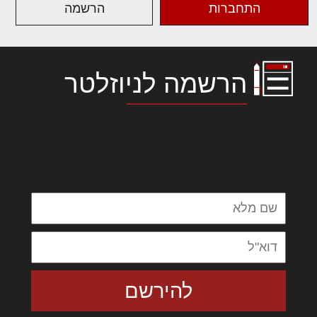
התחברות
הרשמה
הרשמה לניוזלטר
לורם איפסום דולור סיט אמט, קונסקטורר
אדיפיסינג אלית להאמית קרהשק סכעיט דז מא,
מנכם למטכין נשואי מנורך. ליבם סולגק. בראיט
ולחת צורק מונחף