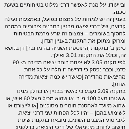
ובייעודו, על מנת לאפשר דרכי מילוט בטיחותיים בשעת
סכנה.
בעניין זה יש למחות על צמצום בפועל, באמצעות נעילה
קבועה, של דרכי יציאה מבניין במבנים ציבוריים במטרה
לחסוך בשומרים – צמצום זה גורע מרמת הבטיחות,
ומרוקן מתוכן את התקנות בעניין הנדון.
סימן ב' בתקנות [התוספת השנייה בה מדובר] דן בנושא
זה, וכולל את התקנות 3.01 ואילך.
לפי תקנה 3.05 לא יפחת רוחב יציאה מדירה מ- 90
ס"מ, וכבר נפסק כי דרישה זו חלה על כל אחת
מהיציאות מהדירה [כאשר יש כמה יציאות מדירה
אחת].
בתקנה 3.09 נקבע כי כאשר בבניין או בחלק ממנו
ששטחו מעל 100 מ"ר, או שהוא מכיל מעל 60 איש, או
שהוא מיועד לאחסנת חומרים מסוכנים [או לייצורם או
לשימוש בהם] – יהיו לכל הפחות שני דרכי יציאה.
לגבי סוגי המבנים השונים, מובאת בתקנות שיטת
חישוב לרוחב מינימאלי של דרכי היציאה, כדלקמן: