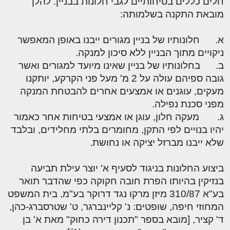
חלים כללים בטיחותיים לגבי חלונות בבניין. להלן
מובאת התקנה בשלמותה:
א. חלונותיו של בניין מגורים ייבנו באופן המאפשר
ניקויים מתוך הבניין ללא סיכון למנקה.
ב. בחלונותיו של בניין שאינו מיועד למגורים ואשר
גובה ספיהם עולה על 2 מ' מעל פני הקרקע, יותקנו
מעקים, עוגנים או אמצעים אחרים להבטחת המנקה
מפני סכנת נפילה.
ג. מעקה חלון, עוגן או אמצעי בטיחות אחר כאמור
יהיו בנויים לפי התקן, מחומרים בלתי מחלידים, ובלבד
שלא ייבנו מברזל יציקה או נחושת.
ביצוע החלונות בניגוד לסעיף א' יוצר עילת תביעה
בנזיקין בהיותו הפרת חובה חקוקה כפי שהדבר תואר
בע"א 310/87 מיזן מרקו נגד דרוקר בע"מ, בית המשפט
המחוזי חיפה, שופטים: נ' קליינברגר, ט' שטרסברג-כהן,
ד' קציר, [מובא בספר "תכנון דירה כחוק" מאת א' בן