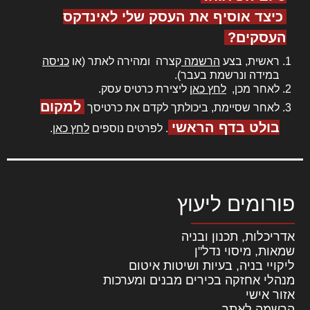
כיצד אוסיף את העסק שלי לאינדקס
העסקים?
ראשית, בצע
הרשמה
קצרה ומהירה לאתר (או
כניסה
במידה ונרשמת בעבר).
לאחר מכן,
לחץ כאן
ליצירת כרטיס עסק.
למקום
לאחר שסיימת, ביכולתך לקדם את כרטיסך
בולט בדף הראשי
. לפרטים נוספים
לחץ כאן
.
פורומים ליעוץ
אדריכלות, תכנון ובניה
שמאות, מיסוי נדל"ן
ליקויי בניה, בעיות ושיטות איטום
מנהלי אחזקה בכירים מבנים ומערכות
אזור אישי
הרשמה לאתר