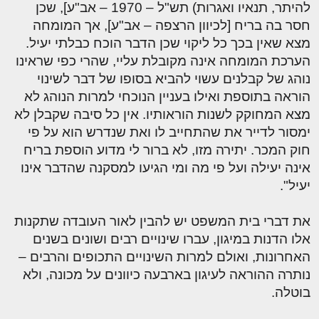
להיתר, תנאיו ואגרות) תש"ל – 1970 – אב"ע], שכן
חסר בה בריח [לכיוון הרצפה – אב"ע], אך המומחה
מצא שאין בכך כל ליקוי שכן הדבר הוכח כבלתי יעיל.
הערכת המומחה אינה מקובלת עליי, שהרי כפי שראינו
נוהג של קבלנים עשוי להביא בסופו של דבר לשינוי
הוראה בתוספת ואילו בעניין הנוכחי למרות הנוהג לא
מצא המחוקק לשנות הוראותיו. אין כל סיבה שקבלן לא
ימסור לדייר את שהתחייב לו ואת שנדרש הוא על פי
חוק המכר. יתירה מזו, לא ברור לי מדוע הוספת בריח
אינה יעילה ועל פי מה ומי הגיעו למסקנה שהדבר אינו
יעיל".
את דברי בית המשפט יש להבין לאור העובדה שתקנות
אלו הדנות במיגון, עברו שינויים רבים ושונים בשנים
האחרונות, ואולם למרות השינויים התכופים והרבים –
נותרה ההוראה לעיגון בארבעה כיוונים על מכונה, ולא
בוטלה.