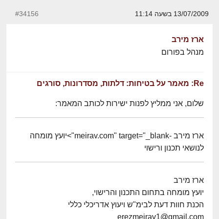
13/07/2009 בשעה 11:14
#34156
ארז מירב
מנהל בפורום
Re: מאמר על בטיחות: דלתות, מסדרונות, סורגים
שלום, אני ממליץ לפנות ישירות לכותב המאמר:
ארז מירב -meirav.com" target="_blank">יועץ מומחה
לנושאי תכנון ורישוי
ארז מירב
יועץ מומחה בתחום התכנון והרישוי,
הכנת חוות דעת לבימ"ש ויעוץ אדריכלי כללי
erezmeirav1@gmail.com