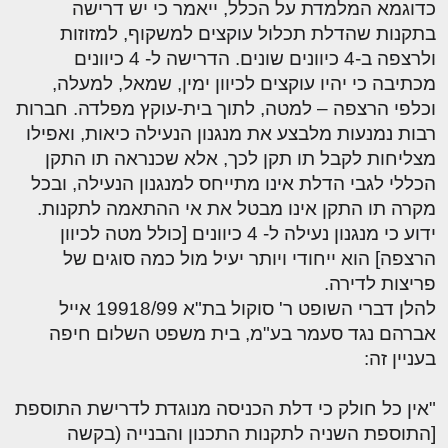
כדוגמא המלמדת על הכלל, ייאמר כי יש דרישה
בתקנות שהדלת תכלול עוקצים למשקוף, למזוזות
ולרצפה ב-4 כיוונים שונים. הדרישה ל- 4 כיוונים
מכתיבה כי יהיו עוקצים לכיוון ימין, שמאל, למעלה,
וכלפי הרצפה – למטה, לתוך בית-עוקץ מפלדה. חברות
רבות נמנעות מלבצע את מנגנון הנעילה כיאות, ואפילו
מצליחות לקבל תו תקן לכך, אלא שכנראה תו התקן
הכללי לגבי הדלת אינו מתייחס למנגנון הנעילה, ובכל
מקרה תו התקן אינו מבטל את אי ההתאמה לתקנות.
ידוע כי מנגנון נעילה ל- 4 כיוונים [כולל מטה לכיוון
הרצפה] הוא ייחודי ויותר יעיל מול כמה סוגים של
פריצות לדירה.
להלן דברי השופט ר' סוקול בת"א 19918/99 אייל
אברהם נגד סעמר בע"מ, בית משפט השלום חיפה
בעניין זה:
"אין כל חולק כי דלת הכניסה מנוגדת לדרישת התוספת
[התוספת השניה לתקנות התכנון והבנייה (בקשה