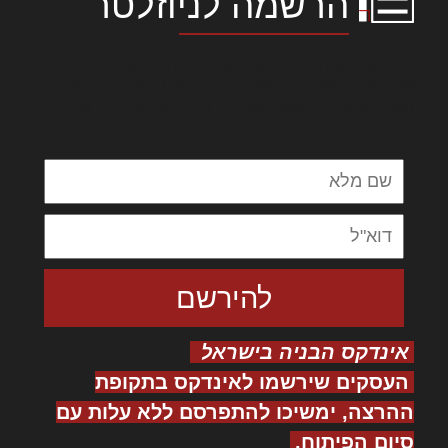
הרשמה לניוזלטר
לורם איפסום דולור סיט אמט, קונסקטורר
אדיפיסינג אלית להאמית קרהשק סכעיט דז מא,
מנכם למטכין נשואי מנורך. ליבם סולגק. בראיט
ולחת צורק מונחף
אינדקס הבניה בישראל
העסקים שירשמו לאינדקס בתקופת
ההרצה, ימשיכו להתפרסם ללא עלות עם
סיום הפיתוח.