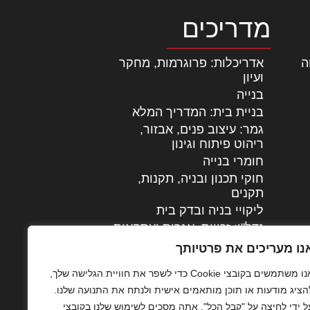
מדריכים
ה
|
אדריכלות: פרוגרמות, מחקר
ועיון
בנייה
בניית בית: המדריך המלא
גמר: עיצוב פנים, אבזור,
|
ריהוט פיתוח וגינון
חומרי בנייה
חוקי תכנון ובניה, תקנות,
תקנים
ליקויי בניה ובדק בית
נדל"ן: זכויות, אגרות ועסקאות
עיצוב הבית
נו מעריכים את פרטיותך
עקרונות ניהול אחזקה
אנו משתמשים בקובצי Cookie כדי לשפר את חוויית הגלישה שלך,
מתקדמות
הציג מודעות או תוכן מותאמים אישית ולנתח את התנועה שלנו.
צילום אדריכלי
ל ידי לחיצה על "קבל הכל", אתה מסכים לשימוש שלנו בקובצי