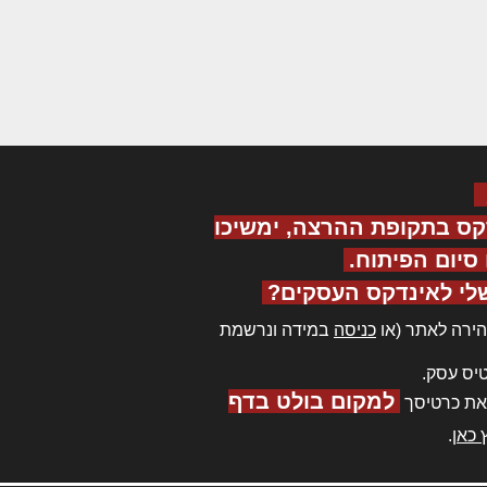
קס בתקופת ההרצה, ימשיכו
יום הפיתוח.
לי לאינדקס העסקים?
ירה לאתר (או
כניסה
במידה ונרשמת
יס עסק.
למקום בולט בדף
את כרטיסך
 כאן
.