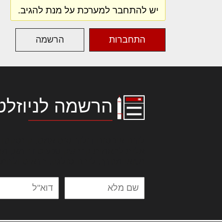
יש להתחבר למערכת על מנת להגיב.
התחברות
הרשמה
הרשמה לניוזלט
לורם איפסום דולור סיט אמט, קונסקטור
אלית להאמית קרהשק סכעיט דז מא, מנ
נשואי מנורך. ליבם סולגק. בראיט ולחת