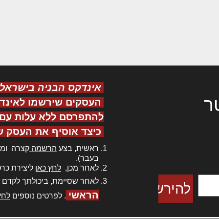
אינדקס הבניה בישראל
ר
העסקים שירשמו לאינד
להתפרסם ללא עלות עם ס
כיצד אוסיף את העסק ש
ר אדיפיסינג
ראשית, בצע
הרשמה
קצרה ומה
כם למטכין
בעבר).
 צורק מונחף
לאחר מכן,
לחץ כאן
ליצירת כרט
לאחר שסיימת, ביכולתך לקדם 
הראשי
. לפרטים נוספים
לחץ