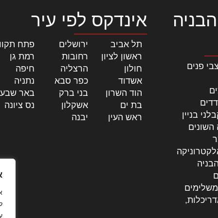
הבניה
אינדקס לפי עיר
תל אביב
|
ירושלים
|
פתח תקוו
ראשון לציון
|
רחובות
|
רמת גן
|
בי פנים
חולון
|
הרצליה
|
חיפה
|
אשדוד
|
כפר סבא
|
נתניה
|
ים
הוד השרון
|
בני ברק
|
באר שבע
דדים
בת ים
|
אשקלון
|
נס ציונה
|
לני בניין
ראש העין
|
יבנה
|
 השונים
ר
לקטרוניקה
בניה
א
ם
משלימים
דריכלות,
ל
ע