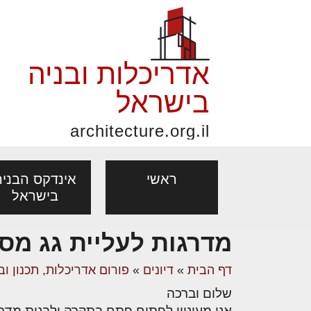
אדריכלות ובניה
בישראל
architecture.org.il
ראשי
אינדקס הבניה
בישראל
מדרגות לעליית גג מסל
פורום אדריכלות, תכנון
פ
אדריכלות: פרוגרמות,
נדל"ן: זכו
דף הבית
»
דיונים
»
פורום אדריכלות, תכנון וב
אדריכלים - מעצב
ובניה
נ
מחקר ועיון
ועסקאות
שלום וברכה
מקצועות
בנייה
עיצוב הבי
יעוץ מקצועי לבונים, למשפצים
מת
אני מעוניין לפתוח פתח בתקרה ולבנות מדרג