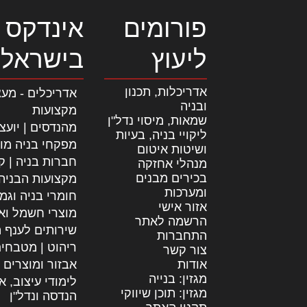
פורומים
אינדקס 
ליעוץ
בישראל
אדריכלות, תכנון
אדריכלים - מעצ
ובניה
מקצועות
שמאות, מיסוי נדל"ן
מהנדסים | יועצ
ליקויי בניה, בעיות
מפקחי בניה מו
ושיטות איטום
חברות בניה | קב
מנהלי אחזקה
בכירים מבנים
מקצועות הבניה
ומערכות
חומרי בניה וגמ
אזור אישי
מוצרי חשמל וא
הרשמה לאתר
שירותים לענף ה
התחברות
ריהוט | מטבחי
צור קשר
אודות
אבזור ומוצרים 
מגזין: בנייה
לימודי עיצוב, א
מגזין: תוכן שיווקי
הנדסה ונדל"ן