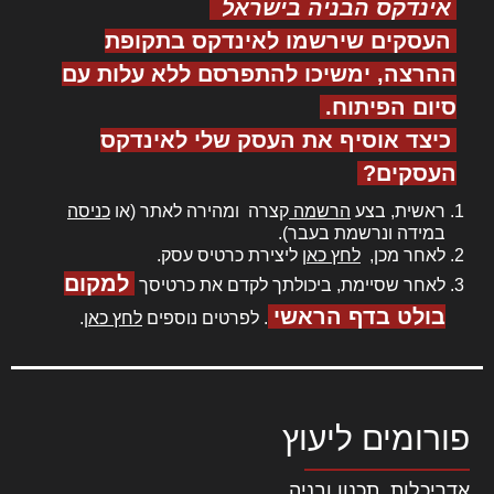
אינדקס הבניה בישראל
העסקים שירשמו לאינדקס בתקופת
ההרצה, ימשיכו להתפרסם ללא עלות עם
סיום הפיתוח.
כיצד אוסיף את העסק שלי לאינדקס
העסקים?
ראשית, בצע
הרשמה
קצרה ומהירה לאתר (או
כניסה
במידה ונרשמת בעבר).
לאחר מכן,
לחץ כאן
ליצירת כרטיס עסק.
למקום
לאחר שסיימת, ביכולתך לקדם את כרטיסך
בולט בדף הראשי
. לפרטים נוספים
לחץ כאן
.
פורומים ליעוץ
אדריכלות, תכנון ובניה