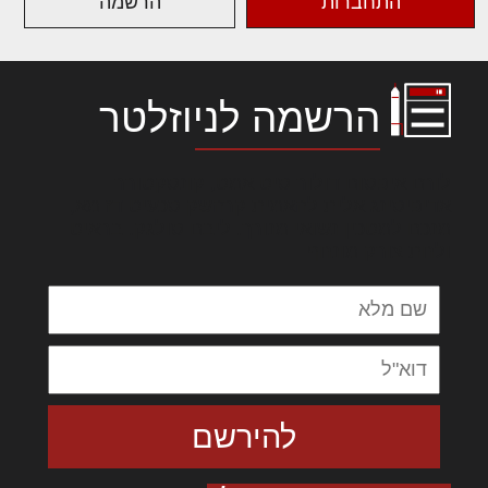
התחברות
הרשמה
הרשמה לניוזלטר
לורם איפסום דולור סיט אמט, קונסקטורר
אדיפיסינג אלית להאמית קרהשק סכעיט דז מא,
מנכם למטכין נשואי מנורך. ליבם סולגק. בראיט
ולחת צורק מונחף