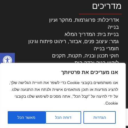
מדריכים
אדריכלות: פרוגרמות, מחקר ועיון
בנייה
בניית בית: המדריך המלא
גמר: עיצוב פנים, אבזור, ריהוט פיתוח וגינון
חומרי בנייה
פתח סרגל
חוקי תכנון ובניה, תקנות, תקנים
ליקויי בניה ובדק בית
נדל"ן: זכויות, אגרות ועסקאות
אנו מעריכים את פרטיותך
עיצוב הבית
אנו משתמשים בקובצי Cookie כדי לשפר את חוויית הגלישה שלך,
עקרונות ניהול אחזקה מתקדמות
להציג מודעות או תוכן מותאמים אישית ולנתח את התנועה שלנו.
צילום אדריכלי
על ידי לחיצה על "קבל הכל", אתה מסכים לשימוש שלנו בקובצי
שיווק נדלן
Cookie.
שיטות בניה: מפרטים והמלצות
תוכן שיווקי
הגדרות
דוחה הכל
מאשר הכל
כל הזכויות שמורות © אדריכלות ובניה בישראל