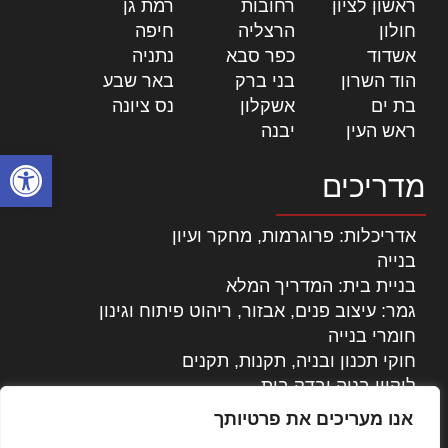
ראשון לציון
|
רחובות
|
רמת גן
|
חולון
|
הרצליה
|
חיפה
|
אשדוד
|
כפר סבא
|
נתניה
|
הוד השרון
|
בני ברק
|
באר שבע
|
בת ים
|
אשקלון
|
נס ציונה
|
ראש העין
|
יבנה
|
פתח סרגל
מדריכים
אדריכלות: פרוגרמות, מחקר ועיון
בנייה
בניית בית: המדריך המלא
גמר: עיצוב פנים, אבזור, ריהוט פיתוח וגינון
חומרי בנייה
חוקי תכנון ובניה, תקנות, תקנים
ליקויי בניה ובדק בית
נדל"ן: זכויות, אגרות ועסקאות
אנו מעריכים את פרטיותך
עיצוב הבית