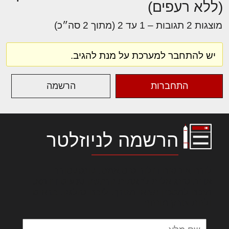
(ללא רעפים)
מוצגות 2 תגובות – 1 עד 2 (מתוך 2 סה״כ)
יש להתחבר למערכת על מנת להגיב.
התחברות
הרשמה
הרשמה לניוזלטר
לורם איפסום דולור סיט אמט, קונסקטורר
אדיפיסינג אלית להאמית קרהשק סכעיט דז מא,
מנכם למטכין נשואי מנורך. ליבם סולגק. בראיט
ולחת צורק מונחף