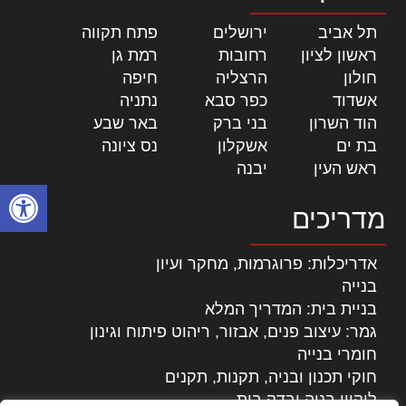
תל אביב
|
ירושלים
|
פתח תקווה
|
ראשון לציון
|
רחובות
|
רמת גן
|
חולון
|
הרצליה
|
חיפה
|
אשדוד
|
כפר סבא
|
נתניה
|
הוד השרון
|
בני ברק
|
באר שבע
|
בת ים
|
אשקלון
|
נס ציונה
|
ראש העין
|
יבנה
|
פתח סרגל
מדריכים
אדריכלות: פרוגרמות, מחקר ועיון
בנייה
בניית בית: המדריך המלא
גמר: עיצוב פנים, אבזור, ריהוט פיתוח וגינון
חומרי בנייה
חוקי תכנון ובניה, תקנות, תקנים
ליקויי בניה ובדק בית