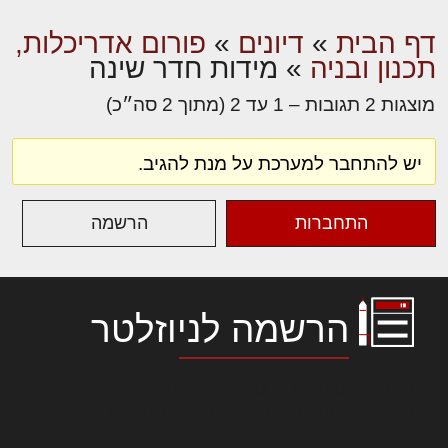
דף הבית
»
דיונים
»
פורום אדריכלות,
תכנון ובניה
»
מידות חדר שינה
מוצגות 2 תגובות – 1 עד 2 (מתוך 2 סה״כ)
יש להתחבר למערכת על מנת להגיב.
התחברות
הרשמה
הרשמה לניוזלטר
לורם איפסום דולור סיט אמט, קונסקטורר
אדיפיסינג אלית להאמית קרהשק סכעיט דז מא,
מנכם למטכין נשואי מנורך. ליבם סולגק. בראיט