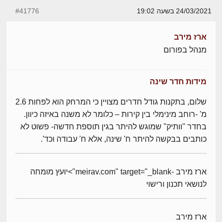
24/03/2021 בשעה 19:02
#41776
ארז מירב
מנהל בפורום
מידות חדר שינה
שלום, בתקנות גודל חדרים מצויין כי המרחק הוא לפחות 2.6
מ' -רוחב מינימלי בין קירות – כלומר לא משנה באיזה כיוון.
בחדר "וותיק" שמוגש להיתר בגין תוספת חדשה- פשוט לא
כותבים בבקשה להיתר ח' שינה, אלא ח' עבודה וכד'.
ארז מירב -meirav.com" target="_blank">יועץ מומחה
לנושאי תכנון ורישוי
ארז מירב