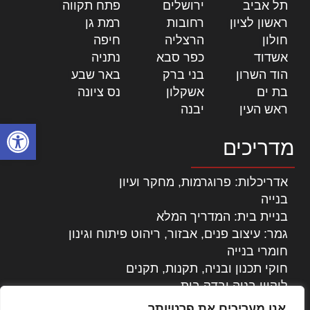
תל אביב
|
ירושלים
|
פתח תקווה
|
ראשון לציון
|
רחובות
|
רמת גן
|
חולון
|
הרצליה
|
חיפה
|
אשדוד
|
כפר סבא
|
נתניה
|
הוד השרון
|
בני ברק
|
באר שבע
|
בת ים
|
אשקלון
|
נס ציונה
|
ראש העין
|
יבנה
|
פתח סרגל
מדריכים
אדריכלות: פרוגרמות, מחקר ועיון
בנייה
בניית בית: המדריך המלא
גמר: עיצוב פנים, אבזור, ריהוט פיתוח וגינון
חומרי בנייה
חוקי תכנון ובניה, תקנות, תקנים
ליקויי בניה ובדק בית
נדל"ן: זכויות, אגרות ועסקאות
אנו מעריכים את פרטיותך