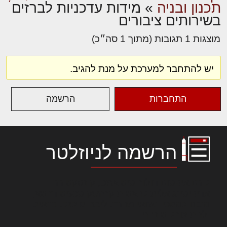
תכנון ובניה
»
מידות עדכניות לברזים
בשירותים ציבורים
מוצגות 1 תגובות (מתוך 1 סה״כ)
יש להתחבר למערכת על מנת להגיב.
התחברות
הרשמה
הרשמה לניוזלטר
לורם איפסום דולור סיט אמט, קונסקטורר
אדיפיסינג אלית להאמית קרהשק סכעיט דז מא,
מנכם למטכין נשואי מנורך. ליבם סולגק. בראיט
ולחת צורק מונחף