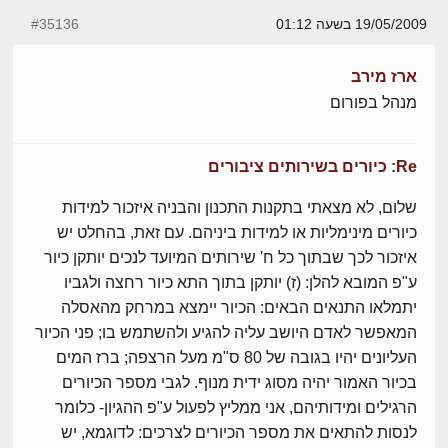
19/05/2009 בשעה 01:12
#35136
ארז מירב
מנהל בפורום
Re: כיורים בשירותים ציבורים
שלום, לא מצאתי בתקנות התכנון והבניה איזכור למידות
כיורים מינימליות או למידות ביניהם. עם זאת, בהחלט יש
איזכור לכך שבתוך כל ח' שירותים המיועד לנכים יותקן כיור
ע"פ המובא להלן: (ז) יותקן בתוך התא כיור רחצה ולגביו
יתמלאו התנאים הבאים: הכיור יימצא במרחק מהאסלה
המאפשר לאדם היושב עליה להגיע ולהשתמש בו; פני הכיור
העליונים יהיו בגובה של 80 ס"מ מעל הרצפה; ברז המים
בכיור האמור יהיה מסוג ידית מנוף. לגבי מספר הכיורים
הרגילים ומידותיהם, אני ממליץ לפעול ע"פ ההגיון- כלומר
לנסות להתאים את מספר הכיורים לצרכים: לדוגמא, יש