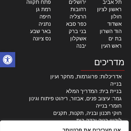
תל אביב
|
ירושלים
|
פתח תקווה
|
ראשון לציון
|
רחובות
|
רמת גן
|
חולון
|
הרצליה
|
חיפה
|
אשדוד
|
כפר סבא
|
נתניה
|
הוד השרון
|
בני ברק
|
באר שבע
|
בת ים
|
אשקלון
|
נס ציונה
|
ראש העין
|
יבנה
|
פתח סרגל
מדריכים
אדריכלות: פרוגרמות, מחקר ועיון
בנייה
בניית בית: המדריך המלא
גמר: עיצוב פנים, אבזור, ריהוט פיתוח וגינון
חומרי בנייה
חוקי תכנון ובניה, תקנות, תקנים
ליקויי בניה ובדק בית
נדל"ן: זכויות, אגרות ועסקאות
אנו מעריכים את פרטיותך