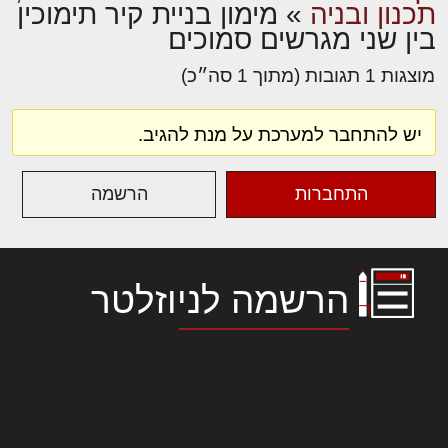
תכנון ובניה
»
מימון בניית קיר תימוכין
בין שני מגרשים סמוכים
מוצגות 1 תגובות (מתוך 1 סה״כ)
יש להתחבר למערכת על מנת להגיב.
התחברות
הרשמה
הרשמה לניוזלטר
לורם איפסום דולור סיט אמט, קונסקטורר
אדיפיסינג אלית להאמית קרהשק סכעיט דז מא,
מנכם למטכין נשואי מנורך. ליבם סולגק. בראיט
ולחת צורק מונחף