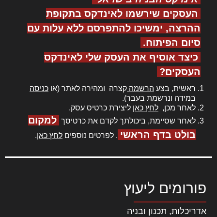
העסקים שירשמו לאינדקס בתקופת
ההרצה, ימשיכו להתפרסם ללא עלות עם
סיום הפיתוח.
כיצד אוסיף את העסק שלי לאינדקס
העסקים?
ראשית, בצע
הרשמה
קצרה ומהירה לאתר (או
כניסה
במידה ונרשמת בעבר).
לאחר מכן,
לחץ כאן
ליצירת כרטיס עסק.
למקום
לאחר שסיימת, ביכולתך לקדם את כרטיסך
בולט בדף הראשי
. לפרטים נוספים
לחץ כאן
.
פורומים ליעוץ
אדריכלות, תכנון ובניה