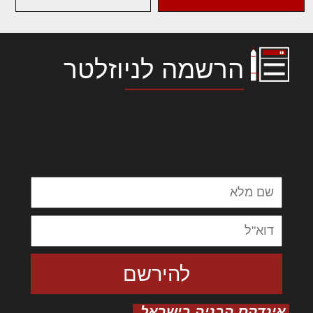
הרשמה לניוזלטר
לורם איפסום דולור סיט אמט, קונסקטורר
אדיפיסינג אלית להאמית קרהשק סכעיט דז מא,
מנכם למטכין נשואי מנורך. ליבם סולגק. בראיט
ולחת צורק מונחף
אינדקס הבניה בישראל