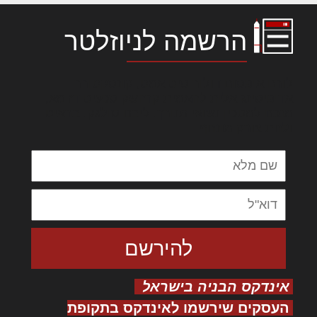
הרשמה לניוזלטר
לורם איפסום דולור סיט אמט, קונסקטורר
אדיפיסינג אלית להאמית קרהשק סכעיט דז מא,
מנכם למטכין נשואי מנורך. ליבם סולגק. בראיט
ולחת צורק מונחף
אינדקס הבניה בישראל
העסקים שירשמו לאינדקס בתקופת