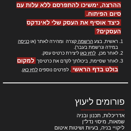
ההרצה, ימשיכו להתפרסם ללא עלות עם
סיום הפיתוח.
כיצד אוסיף את העסק שלי לאינדקס
העסקים?
ראשית, בצע
הרשמה
קצרה ומהירה לאתר (או
כניסה
במידה ונרשמת בעבר).
לאחר מכן,
לחץ כאן
ליצירת כרטיס עסק.
למקום
לאחר שסיימת, ביכולתך לקדם את כרטיסך
בולט בדף הראשי
. לפרטים נוספים
לחץ כאן
.
פורומים ליעוץ
אדריכלות, תכנון ובניה
שמאות, מיסוי נדל"ן
ליקויי בניה, בעיות ושיטות איטום